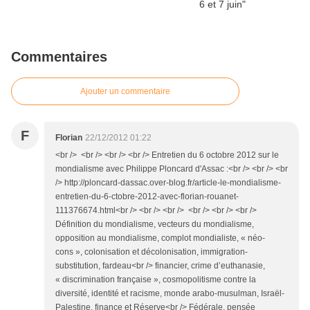
Commentaires
Ajouter un commentaire
F
Florian
22/12/2012 01:22
<br /> <br /> <br /> <br /> Entretien du 6 octobre 2012 sur le
mondialisme avec Philippe Ploncard d'Assac :<br /> <br /> <br
/> http://ploncard-dassac.over-blog.fr/article-le-mondialisme-
entretien-du-6-ctobre-2012-avec-florian-rouanet-
111376674.html<br /> <br /> <br /> <br /> <br /> <br />
Définition du mondialisme, vecteurs du mondialisme,
opposition au mondialisme, complot mondialiste, « néo-
cons », colonisation et décolonisation, immigration-
substitution, fardeau<br /> financier, crime d’euthanasie,
« discrimination française », cosmopolitisme contre la
diversité, identité et racisme, monde arabo-musulman, Israël-
Palestine, finance et Réserve<br /> Fédérale, pensée