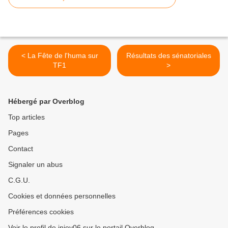
< La Fête de l'huma sur
Résultats des sénatoriales
TF1
>
Hébergé par Overblog
Top articles
Pages
Contact
Signaler un abus
C.G.U.
Cookies et données personnelles
Préférences cookies
Voir le profil de injey06 sur le portail Overblog