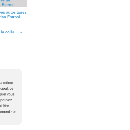
es autoritaires
tian Estrosi
Ciotti ou l'art et la manière de détourner la colère sociale
s la même
cipal, ce
 quel vous
s pouvez
t-être
rtement.<br