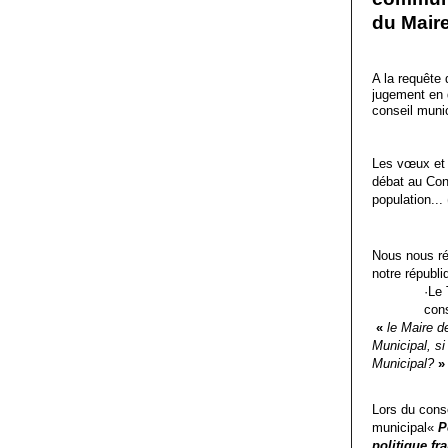
du Mair
A la requête
jugement en 
conseil muni
Les vœux et m
débat au Con
population...
Nous nous réj
notre républi
·
Le 
cons
«
le Maire d
Municipal, si
Municipal?
»
Lors du cons
municipal«
P
politique fr