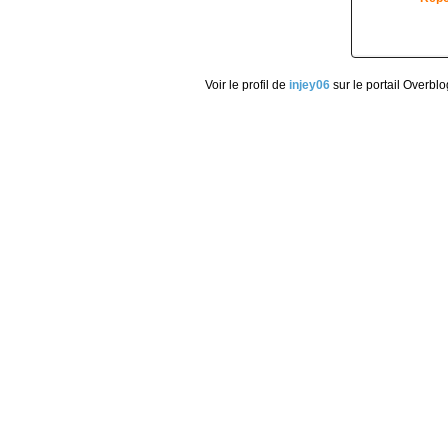
Voir le profil de
injey06
sur le portail Overblo