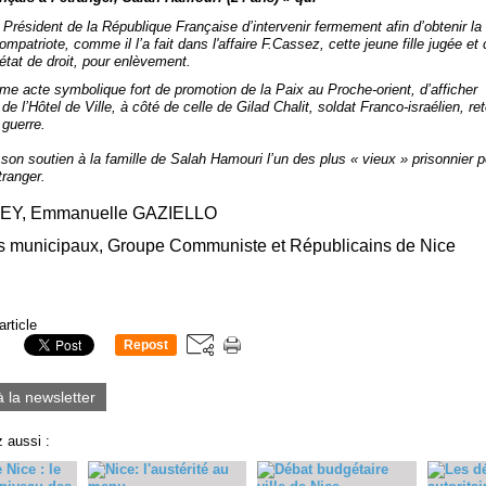
résident de la République Française d’intervenir fermement afin d’obtenir la 
ompatriote, comme il l’a fait dans
l'affaire F.Cassez, cette jeune fille jugée 
état de droit, pour enlèvement.
me acte symbolique fort de promotion de la Paix au Proche-orient, d’afficher
 de l’Hôtel de Ville, à côté de celle de Gilad Chalit, soldat Franco-israélien, 
 guerre.
 son soutien à la famille de Salah Hamouri l’un des plus « vieux » prisonnier p
tranger.
JEY, Emmanuelle GAZIELLO
rs municipaux, Groupe Communiste et Républicains
de Nice
article
Repost
0
à la newsletter
 aussi :