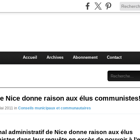
Injey
politique à Nice et en France
Accueil
Archives
Abonnement
Contact
de Nice donne raison aux élus communistes
Mai 2011 in
Conseils municipaux et communautaires
nal administratif de Nice donne raison aux élus
stes dans leur requête en excès de pouvoir à l’