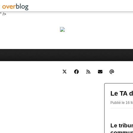
" />
Robert 
Blog personnel sur l'actualité 
Le TA 
Publié le 16 
Le tribu
communi