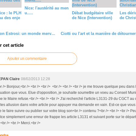
Nice: l'austérité au men
ice : le PLH
u.....
Débat budgétaire ville
Les dériv
au des enje
de Nice (Intervention)
de Chris
Nice version Estrosi: un monde merveilleux...
cet article
Ajouter un commentaire
EPAN Claire
08/02/2013 12:28
r /> Bonjour,<br /> <br /> <br /> <br /> <br /> <br /> je me trouve quelque peu dan
tuation que vous. Elue d'opposition, je souhaite soumettre un voeu au Conseil Muni
e le Maire refuse.<br /> <br /> <br /> J'ai recherché l'article L3131-29 du CGCT au
ites allusion dans votre article pour appuyer ma demande en vain. Est-ce que vou
 le faire suivre ou publier sur votre blog son<br /> contenu ?<br /> <br /> <br /> Peu
tce simplement une erreur de frappe les article L3131 et suivant porte sur le dépa
 <br /> <br /> Merci.<br />
ndre