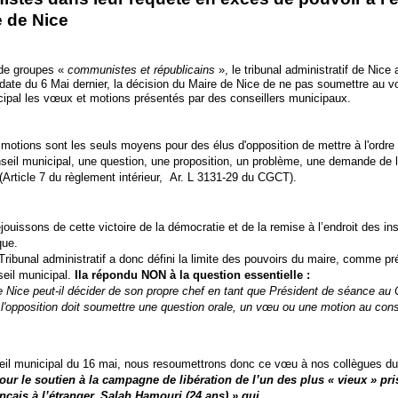
e de Nice
 de groupes «
communistes et républicains
», le tribunal administratif de Nice
date du 6 Mai dernier, la décision du Maire de Nice de ne pas soumettre au v
cipal les vœux et motions présentés par des conseillers municipaux.
otions sont les seuls moyens pour des élus d'opposition de mettre à l'ordre 
seil municipal, une question, une proposition, un problème, une demande de 
 (Article 7 du règlement intérieur, Ar. L 3131-29 du CGCT).
ouissons de cette victoire de la démocratie et de la remise à l’endroit des ins
que.
Tribunal administratif a donc défini la limite des pouvoirs du maire, comme pr
eil municipal.
Ila répondu NON à la question essentielle :
e Nice peut-il décider de son propre chef en tant que Président de séance au 
 l'opposition doit soumettre une question orale, un vœu ou une motion au cons
eil municipal du 16 mai, nous resoumettrons donc ce vœu à nos collègues du
our
le soutien à la campagne de libération de l’un des plus « vieux » pr
ançais à l’étranger, Salah Hamouri (24 ans) » qui