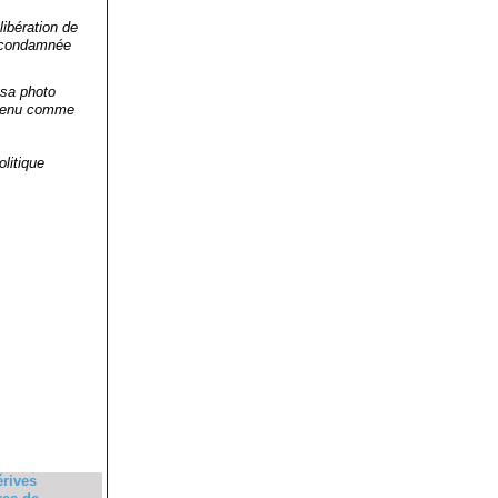
libération de
et condamnée
 sa photo
retenu comme
olitique