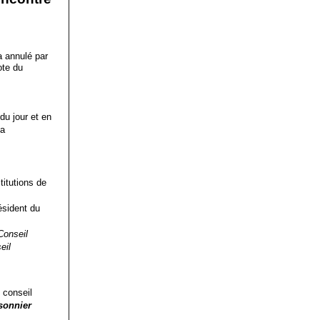
 a annulé par
ote du
du jour et en
la
titutions de
ésident du
Conseil
eil
 conseil
isonnier