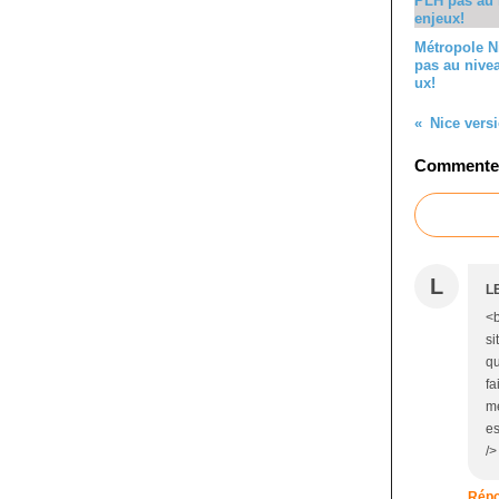
Métropole N
pas au nive
ux!
Commenter 
L
L
<b
si
qu
fa
me
es
/>
Répo