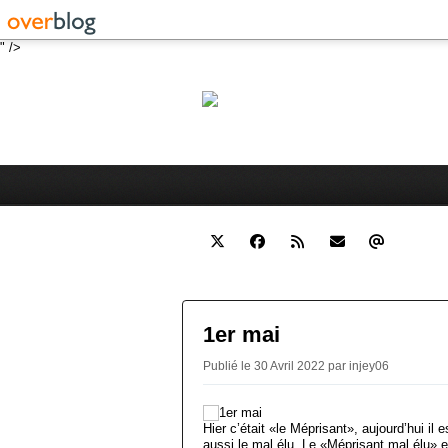
" />
Robert 
Blog personnel sur l'actualité 
1er mai
Publié le 30 Avril 2022 par injey06
Hier c’était «le Méprisant», aujourd’hui il 
aussi le mal élu. Le «Méprisant mal élu» e