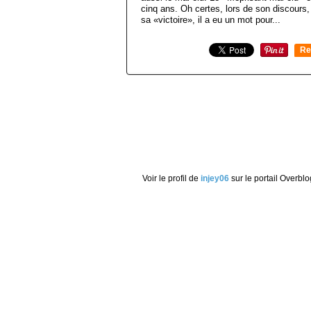
cinq ans. Oh certes, lors de son discours
sa «victoire», il a eu un mot pour...
Re
0
Voir le profil de
injey06
sur le portail Overblo