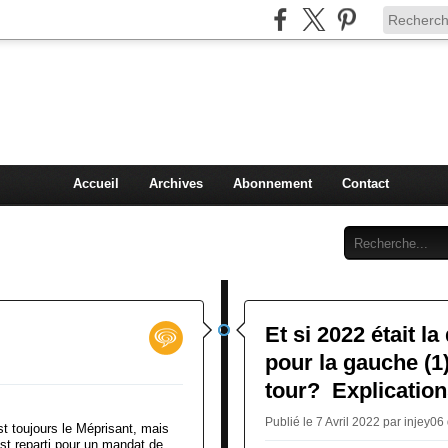
Injey
politique à Nice et en France
Accueil
Archives
Abonnement
Contact
Et si 2022 était l
pour la gauche (1
tour? Explicatio
Publié le 7 Avril 2022 par injey06
est toujours le Méprisant, mais
st reparti pour un mandat de