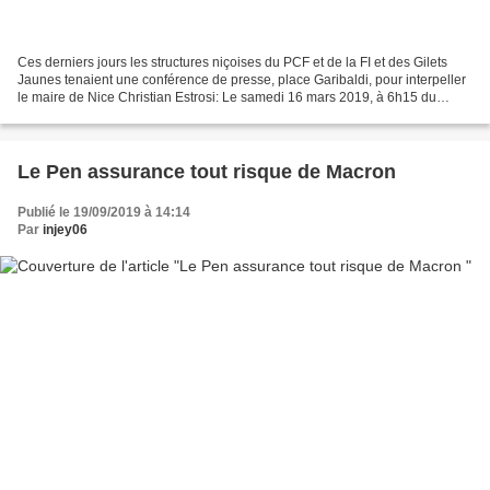
Ces derniers jours les structures niçoises du PCF et de la FI et des Gilets
Jaunes tenaient une conférence de presse, place Garibaldi, pour interpeller
le maire de Nice Christian Estrosi: Le samedi 16 mars 2019, à 6h15 du
matin, 27 députés ont suffi pour...
Le Pen assurance tout risque de Macron
Publié le 19/09/2019 à 14:14
Par
injey06