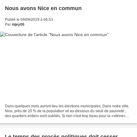
Nous avons Nice en commun
Publié le 09/09/2019 à 06:51
Par
injey06
Dans quelques mois auront lieu les élections municipales. Dans notre ville,
Nice, près de 20 % de la population vit au-dessous du seuil de pauvreté ;
des quartiers entiers sont oubliés. Si rien n'est trop beau pour la «vitrine»
pour le reste c'est l’austérité...
Le temps des procès politiques doit cesser