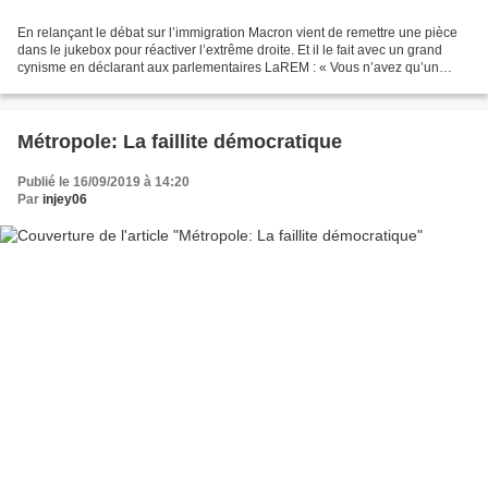
En relançant le débat sur l’immigration Macron vient de remettre une pièce
dans le jukebox pour réactiver l’extrême droite. Et il le fait avec un grand
cynisme en déclarant aux parlementaires LaREM : « Vous n’avez qu’un
opposant sur le terrain : c’est...
Métropole: La faillite démocratique
Publié le 16/09/2019 à 14:20
Par
injey06