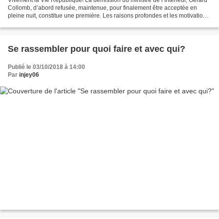
Vivement la VIe République! La démission du ministre de l’Intérieur, Gérard
Collomb, d’abord refusée, maintenue, pour finalement être acceptée en
pleine nuit, constitue une première. Les raisons profondes et les motivations
(Mairie de Lyon, désaccords...
Se rassembler pour quoi faire et avec qui?
Publié le 03/10/2018 à 14:00
Par
injey06