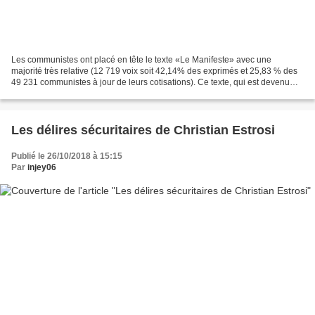
Les communistes ont placé en tête le texte «Le Manifeste» avec une
majorité très relative (12 719 voix soit 42,14% des exprimés et 25,83 % des
49 231 communistes à jour de leurs cotisations). Ce texte, qui est devenu
notre base commune, beaucoup le découvrent...
Les délires sécuritaires de Christian Estrosi
Publié le 26/10/2018 à 15:15
Par
injey06