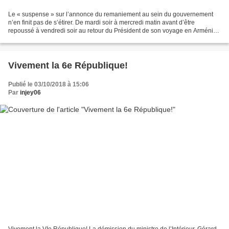
Le « suspense » sur l’annonce du remaniement au sein du gouvernement
n’en finit pas de s’étirer. De mardi soir à mercredi matin avant d’être
repoussé à vendredi soir au retour du Président de son voyage en Arménie,
ou peut-être après ce weekend. Emmanuel...
Vivement la 6e République!
Publié le 03/10/2018 à 15:06
Par
injey06