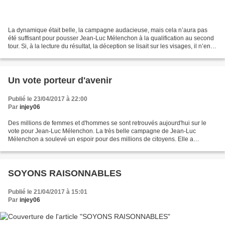
La dynamique était belle, la campagne audacieuse, mais cela n’aura pas
été suffisant pour pousser Jean-Luc Mélenchon à la qualification au second
tour. Si, à la lecture du résultat, la déception se lisait sur les visages, il n’en
demeure pas moins que...
Un vote porteur d'avenir
Publié le 23/04/2017 à 22:00
Par
injey06
Des millions de femmes et d'hommes se sont retrouvés aujourd'hui sur le
vote pour Jean-Luc Mélenchon. La très belle campagne de Jean-Luc
Mélenchon a soulevé un espoir pour des millions de citoyens. Elle a
redonné une perspective de progrès, là où le renoncement...
SOYONS RAISONNABLES
Publié le 21/04/2017 à 15:01
Par
injey06