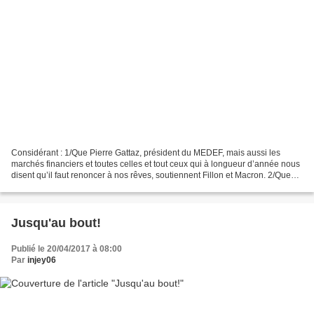
Considérant : 1/Que Pierre Gattaz, président du MEDEF, mais aussi les
marchés financiers et toutes celles et tout ceux qui à longueur d’année nous
disent qu’il faut renoncer à nos rêves, soutiennent Fillon et Macron. 2/Que
tous les éditorialistes qui...
Jusqu'au bout!
Publié le 20/04/2017 à 08:00
Par
injey06