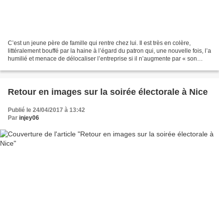
C’est un jeune père de famille qui rentre chez lui. Il est très en colère,
littéralement bouffé par la haine à l’égard du patron qui, une nouvelle fois, l’a
humilié et menace de délocaliser l’entreprise si il n’augmente par « son
rendement ». En colère...
Retour en images sur la soirée électorale à Nice
Publié le 24/04/2017 à 13:42
Par
injey06