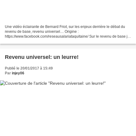
Une vidéo éclairante de Bernard Friot, sur les enjeux derrière le débat du
revenu de base, revenu universel.... Origine :
https://www.facebook.com/reseausalariataquitaine/ Sur le revenu de base je
voudrais vraiment m'adresser à ceux qui, d'entre vous,...
Revenu universel: un leurre!
Publié le 20/01/2017 à 15:49
Par
injey06