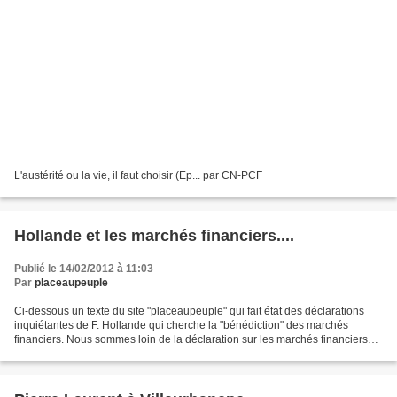
L'austérité ou la vie, il faut choisir (Ep... par CN-PCF
Hollande et les marchés financiers....
Publié le 14/02/2012 à 11:03
Par
placeaupeuple
Ci-dessous un texte du site "placeaupeuple" qui fait état des déclarations
inquiétantes de F. Hollande qui cherche la "bénédiction" des marchés
financiers. Nous sommes loin de la déclaration sur les marchés financiers
lors du meeting du Bourget. Un seul...