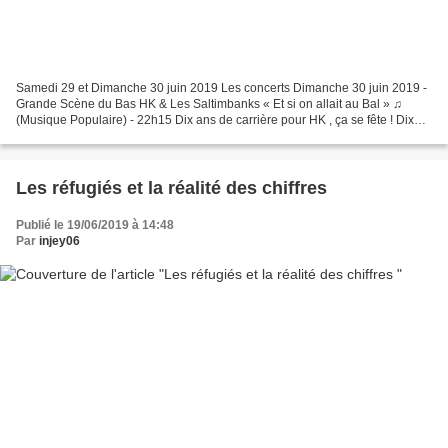
Samedi 29 et Dimanche 30 juin 2019 Les concerts Dimanche 30 juin 2019 -
Grande Scène du Bas HK & Les Saltimbanks « Et si on allait au Bal » ♫
(Musique Populaire) - 22h15 Dix ans de carrière pour HK , ça se fête ! Dix
ans et déjà des chansons devenues...
Les réfugiés et la réalité des chiffres
Publié le 19/06/2019 à 14:48
Par
injey06