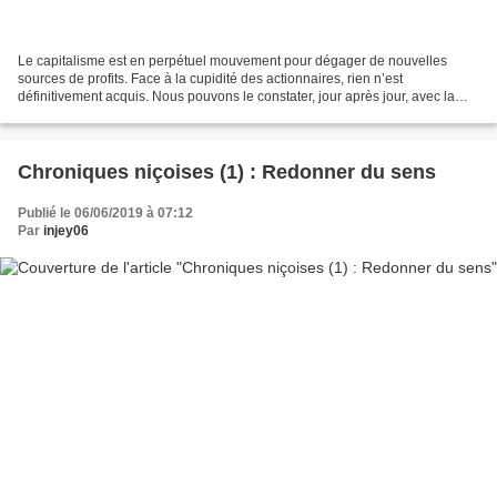
Le capitalisme est en perpétuel mouvement pour dégager de nouvelles
sources de profits. Face à la cupidité des actionnaires, rien n’est
définitivement acquis. Nous pouvons le constater, jour après jour, avec la
volonté persistante du patronat et des gouvernements...
Chroniques niçoises (1) : Redonner du sens
Publié le 06/06/2019 à 07:12
Par
injey06