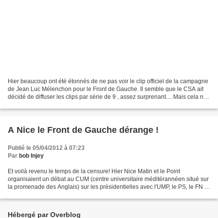
Hier beaucoup ont été étonnés de ne pas voir le clip officiel de la campagne
de Jean Luc Mélenchon pour le Front de Gauche. Il semble que le CSA ait
décidé de diffuser les clips par série de 9 , assez surprenant.... Mais cela ne
doit pas nous empêcher...
A Nice le Front de Gauche dérange !
Publié le 05/04/2012 à 07:23
Par
bob Injey
Et voilà revenu le temps de la censure! Hier Nice Matin et le Point
organisaient un débat au CUM (centre universitaire méditérannéen situé sur
la promenade des Anglais) sur les présidentielles avec l'UMP, le PS, le FN le
MODEM.... mais sans le Front de...
Hébergé par Overblog