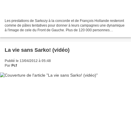
Les prestations de Sarkozy à la concorde et de François Hollande resteront
comme de pâles tentatives pour donner à leurs campagnes une dynamique
à l'image de cele du Front de Gauche. Plus de 120 000 personnes
rassemblées sur la plage du Prado pour écouter...
La vie sans Sarko! (vidéo)
Publié le 13/04/2012 à 05:48
Par
Pcf