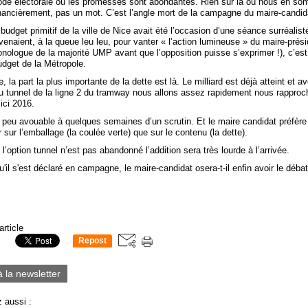
iode électorale où les promesses sont abondantes. Rien sur là où nous en s
inancièrement, pas un mot. C’est l’angle mort de la campagne du maire-candid
 budget primitif de la ville de Nice avait été l’occasion d’une séance surréalist
rvenaient, à la queue leu leu, pour vanter « l’action lumineuse » du maire-prés
ologue de la majorité UMP avant que l’opposition puisse s’exprimer !), c’est 
budget de la Métropole.
, la part la plus importante de la dette est là. Le milliard est déjà atteint et a
du tunnel de la ligne 2 du tramway nous allons assez rapidement nous rapproc
’ici 2016.
 peu avouable à quelques semaines d’un scrutin. Et le maire candidat préfère
ur l’emballage (la coulée verte) que sur le contenu (la dette).
 l’option tunnel n’est pas abandonné l’addition sera très lourde à l’arrivée.
'il s'est déclaré en campagne, le maire-candidat osera-t-il enfin avoir le déba
article
Repost
0
à la newsletter
 aussi :