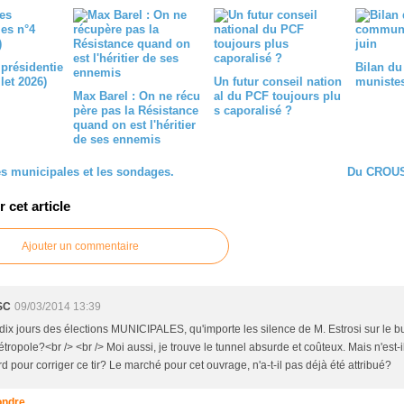
 présidentie
Bilan du
llet 2026)
Un futur conseil nation
munistes 
Max Barel : On ne récu
al du PCF toujours plu
père pas la Résistance
s caporalisé ?
quand on est l'héritier
de ses ennemis
es municipales et les sondages.
Du CROUS 
cet article
Ajouter un commentaire
SC
09/03/2014 13:39
dix jours des élections MUNICIPALES, qu'importe les silence de M. Estrosi sur le 
tropole?<br /> <br /> Moi aussi, je trouve le tunnel absurde et coûteux. Mais n'est-i
rd pour corriger ce tir? Le marché pour cet ouvrage, n'a-t-il pas déjà été attribué?
ndre