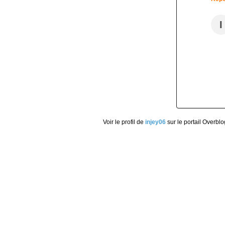
I
Voir le profil de
injey06
sur le portail Overblo