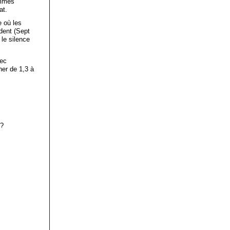
ommes
at.
e où les
ident (Sept
le silence
vec
her de 1,3 à
t?