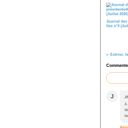
Journal des
lles n°4 (Jui
Estrosi, l
Commenter 
J
J
À 
Mé
ta
Répo