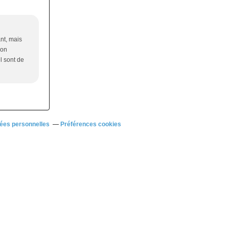
ant, mais
son
l sont de
ées personnelles
Préférences cookies