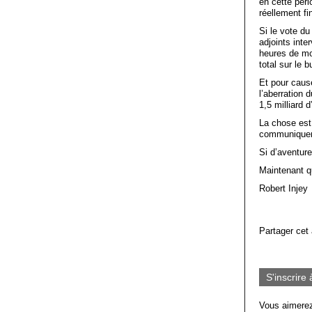
en cette pér
réellement f
Si le vote du
adjoints inte
heures de mon
total sur le 
Et pour cause
l’aberration 
1,5 milliard d
La chose est
communiquer s
Si d’aventure
Maintenant qu
Robert Injey
Partager cet 
S'inscrire 
Vous aimerez