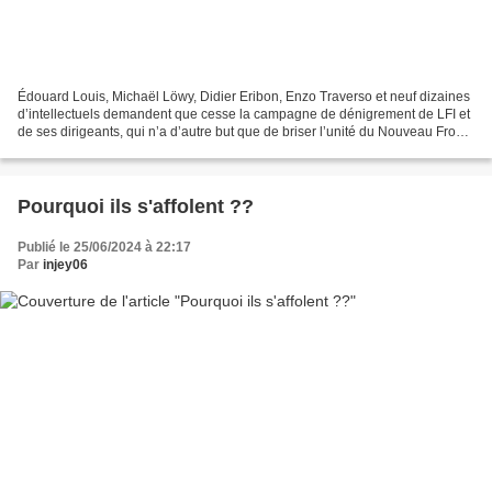
Édouard Louis, Michaël Löwy, Didier Eribon, Enzo Traverso et neuf dizaines
d’intellectuels demandent que cesse la campagne de dénigrement de LFI et
de ses dirigeants, qui n’a d’autre but que de briser l’unité du Nouveau Front
populaire. Collectif • 27...
Pourquoi ils s'affolent ??
Publié le 25/06/2024 à 22:17
Par
injey06