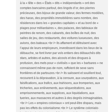
à la « tête » des « États » dits « indépendants » ont des
comptes bancaires partout, des lingots d’or, des pierres
précieuses, des bijoux de grande valeur, des fermes modèles,
des haras, des propriétés immobilières sans nombre, des
résidences dans les « grandes capitales » et au bord de «
plages pour milliardaires », des palaces, des tableaux de
peintres de renom, des cabarets, des boîtes de nuit, des
salles de jeu, des restaurants, des voitures luxueuses, des
avions, des bateaux.<br /> Ils affament et détruisent avec
l’appui de leurs employeurs, investissent dans les lieux de la
débauche, se font livrer par vols entiers des débauchés dits
stars, artistes et autres, des alcools et des drogues à
profusion, des mets pour « civilisés » que les « barbares » ne
connaissent même pas de nom, raffolent de sexe sans
frontières et de partouzes.<br /> Ils salissent et souillent tout,
recourent à la dépravation, à la censure, aux usurpations, aux
falsifications, aux trafics, aux trahisons, aux tromperies, aux
tricheries, aux enlèvements, aux séquestrations, aux
emprisonnements, aux supplices, aux liquidations, aux
tueries, aux massacres et autres à des degrés inimaginables.
<br /> Les « empires coloniaux » ont peut-être disparu, mais
pas les effets du colonialisme.<br /> Le système colonialo-