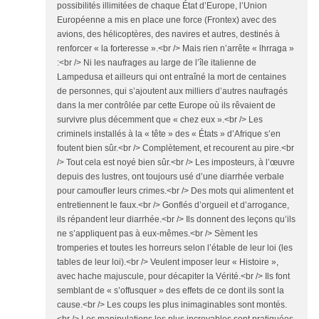
possibilités illimitées de chaque État d’Europe, l’Union
Européenne a mis en place une force (Frontex) avec des
avions, des hélicoptères, des navires et autres, destinés à
renforcer « la forteresse ».<br /> Mais rien n’arrête « lhrraga »
:<br /> Ni les naufrages au large de l’île italienne de
Lampedusa et ailleurs qui ont entraîné la mort de centaines
de personnes, qui s’ajoutent aux milliers d’autres naufragés
dans la mer contrôlée par cette Europe où ils rêvaient de
survivre plus décemment que « chez eux ».<br /> Les
criminels installés à la « tête » des « États » d’Afrique s’en
foutent bien sûr.<br /> Complètement, et recourent au pire.<br
/> Tout cela est noyé bien sûr.<br /> Les imposteurs, à l’œuvre
depuis des lustres, ont toujours usé d’une diarrhée verbale
pour camoufler leurs crimes.<br /> Des mots qui alimentent et
entretiennent le faux.<br /> Gonflés d’orgueil et d’arrogance,
ils répandent leur diarrhée.<br /> Ils donnent des leçons qu’ils
ne s’appliquent pas à eux-mêmes.<br /> Sèment les
tromperies et toutes les horreurs selon l’étable de leur loi (les
tables de leur loi).<br /> Veulent imposer leur « Histoire »,
avec hache majuscule, pour décapiter la Vérité.<br /> Ils font
semblant de « s’offusquer » des effets de ce dont ils sont la
cause.<br /> Les coups les plus inimaginables sont montés.