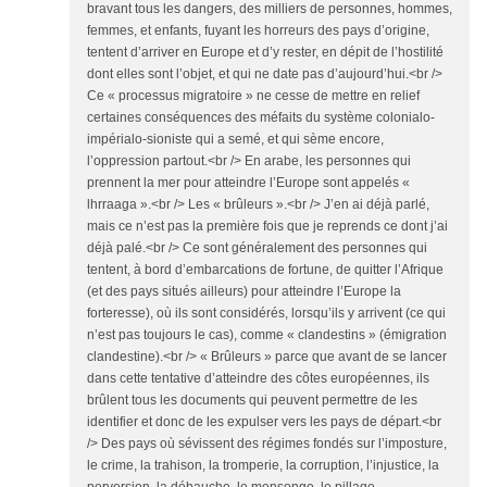
bravant tous les dangers, des milliers de personnes, hommes,
femmes, et enfants, fuyant les horreurs des pays d’origine,
tentent d’arriver en Europe et d’y rester, en dépit de l’hostilité
dont elles sont l’objet, et qui ne date pas d’aujourd’hui.<br />
Ce « processus migratoire » ne cesse de mettre en relief
certaines conséquences des méfaits du système colonialo-
impérialo-sioniste qui a semé, et qui sème encore,
l’oppression partout.<br /> En arabe, les personnes qui
prennent la mer pour atteindre l’Europe sont appelés «
lhrraaga ».<br /> Les « brûleurs ».<br /> J’en ai déjà parlé,
mais ce n’est pas la première fois que je reprends ce dont j’ai
déjà palé.<br /> Ce sont généralement des personnes qui
tentent, à bord d’embarcations de fortune, de quitter l’Afrique
(et des pays situés ailleurs) pour atteindre l’Europe la
forteresse), où ils sont considérés, lorsqu’ils y arrivent (ce qui
n’est pas toujours le cas), comme « clandestins » (émigration
clandestine).<br /> « Brûleurs » parce que avant de se lancer
dans cette tentative d’atteindre des côtes européennes, ils
brûlent tous les documents qui peuvent permettre de les
identifier et donc de les expulser vers les pays de départ.<br
/> Des pays où sévissent des régimes fondés sur l’imposture,
le crime, la trahison, la tromperie, la corruption, l’injustice, la