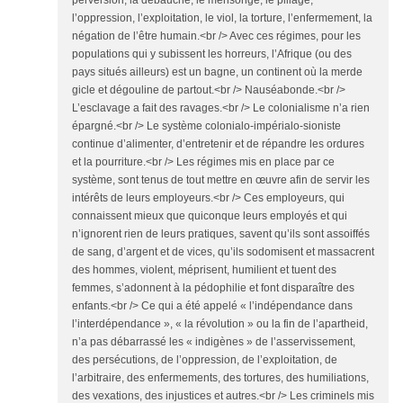
perversion, la débauche, le mensonge, le pillage,
l’oppression, l’exploitation, le viol, la torture, l’enfermement, la
négation de l’être humain.<br /> Avec ces régimes, pour les
populations qui y subissent les horreurs, l’Afrique (ou des
pays situés ailleurs) est un bagne, un continent où la merde
gicle et dégouline de partout.<br /> Nauséabonde.<br />
L’esclavage a fait des ravages.<br /> Le colonialisme n’a rien
épargné.<br /> Le système colonialo-impérialo-sioniste
continue d’alimenter, d’entretenir et de répandre les ordures
et la pourriture.<br /> Les régimes mis en place par ce
système, sont tenus de tout mettre en œuvre afin de servir les
intérêts de leurs employeurs.<br /> Ces employeurs, qui
connaissent mieux que quiconque leurs employés et qui
n’ignorent rien de leurs pratiques, savent qu’ils sont assoiffés
de sang, d’argent et de vices, qu’ils sodomisent et massacrent
des hommes, violent, méprisent, humilient et tuent des
femmes, s’adonnent à la pédophilie et font disparaître des
enfants.<br /> Ce qui a été appelé « l’indépendance dans
l’interdépendance », « la révolution » ou la fin de l’apartheid,
n’a pas débarrassé les « indigènes » de l’asservissement,
des persécutions, de l’oppression, de l’exploitation, de
l’arbitraire, des enfermements, des tortures, des humiliations,
des vexations, des injustices et autres.<br /> Les criminels mis