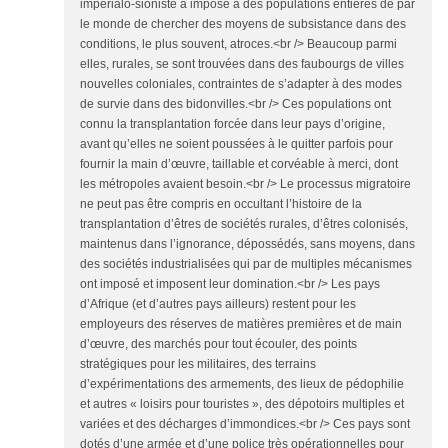
impérialo-sioniste a imposé à des populations entières de par
le monde de chercher des moyens de subsistance dans des
conditions, le plus souvent, atroces.<br /> Beaucoup parmi
elles, rurales, se sont trouvées dans des faubourgs de villes
nouvelles coloniales, contraintes de s’adapter à des modes
de survie dans des bidonvilles.<br /> Ces populations ont
connu la transplantation forcée dans leur pays d’origine,
avant qu’elles ne soient poussées à le quitter parfois pour
fournir la main d’œuvre, taillable et corvéable à merci, dont
les métropoles avaient besoin.<br /> Le processus migratoire
ne peut pas être compris en occultant l’histoire de la
transplantation d’êtres de sociétés rurales, d’êtres colonisés,
maintenus dans l’ignorance, dépossédés, sans moyens, dans
des sociétés industrialisées qui par de multiples mécanismes
ont imposé et imposent leur domination.<br /> Les pays
d’Afrique (et d’autres pays ailleurs) restent pour les
employeurs des réserves de matières premières et de main
d’œuvre, des marchés pour tout écouler, des points
stratégiques pour les militaires, des terrains
d’expérimentations des armements, des lieux de pédophilie
et autres « loisirs pour touristes », des dépotoirs multiples et
variées et des décharges d’immondices.<br /> Ces pays sont
dotés d’une armée et d’une police très opérationnelles pour