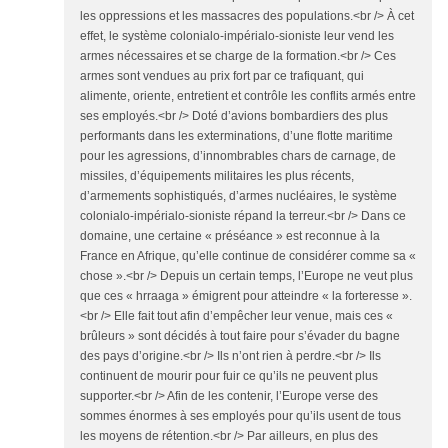
les oppressions et les massacres des populations.<br /> À cet
effet, le système colonialo-impérialo-sioniste leur vend les
armes nécessaires et se charge de la formation.<br /> Ces
armes sont vendues au prix fort par ce trafiquant, qui
alimente, oriente, entretient et contrôle les conflits armés entre
ses employés.<br /> Doté d’avions bombardiers des plus
performants dans les exterminations, d’une flotte maritime
pour les agressions, d’innombrables chars de carnage, de
missiles, d’équipements militaires les plus récents,
d’armements sophistiqués, d’armes nucléaires, le système
colonialo-impérialo-sioniste répand la terreur.<br /> Dans ce
domaine, une certaine « préséance » est reconnue à la
France en Afrique, qu’elle continue de considérer comme sa «
chose ».<br /> Depuis un certain temps, l’Europe ne veut plus
que ces « hrraaga » émigrent pour atteindre « la forteresse ».
<br /> Elle fait tout afin d’empêcher leur venue, mais ces «
brûleurs » sont décidés à tout faire pour s’évader du bagne
des pays d’origine.<br /> Ils n’ont rien à perdre.<br /> Ils
continuent de mourir pour fuir ce qu’ils ne peuvent plus
supporter.<br /> Afin de les contenir, l’Europe verse des
sommes énormes à ses employés pour qu’ils usent de tous
les moyens de rétention.<br /> Par ailleurs, en plus des