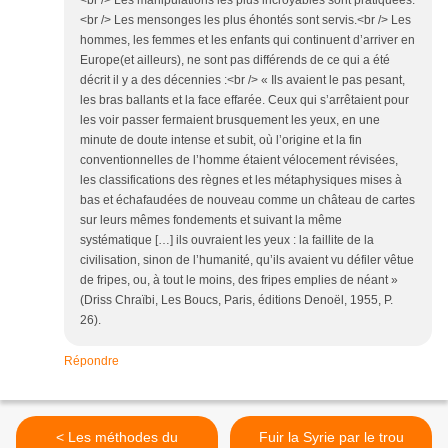
<br /> Les manipulations les plus incroyables sont pratiquées.
<br /> Les mensonges les plus éhontés sont servis.<br /> Les
hommes, les femmes et les enfants qui continuent d’arriver en
Europe(et ailleurs), ne sont pas différends de ce qui a été
décrit il y a des décennies :<br /> « Ils avaient le pas pesant,
les bras ballants et la face effarée. Ceux qui s’arrêtaient pour
les voir passer fermaient brusquement les yeux, en une
minute de doute intense et subit, où l’origine et la fin
conventionnelles de l’homme étaient vélocement révisées,
les classifications des règnes et les métaphysiques mises à
bas et échafaudées de nouveau comme un château de cartes
sur leurs mêmes fondements et suivant la même
systématique […] ils ouvraient les yeux : la faillite de la
civilisation, sinon de l’humanité, qu’ils avaient vu défiler vêtue
de fripes, ou, à tout le moins, des fripes emplies de néant »
(Driss Chraïbi, Les Boucs, Paris, éditions Denoël, 1955, P.
26).
Répondre
< Les méthodes du
Fuir la Syrie par le trou