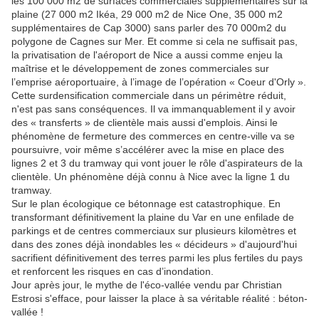
les 100 000 m2 de surfaces commerciales supplémentaires sur la
plaine (27 000 m2 Ikéa, 29 000 m2 de Nice One, 35 000 m2
supplémentaires de Cap 3000) sans parler des 70 000m2 du
polygone de Cagnes sur Mer. Et comme si cela ne suffisait pas,
la privatisation de l'aéroport de Nice a aussi comme enjeu la
maîtrise et le développement de zones commerciales sur
l’emprise aéroportuaire, à l’image de l’opération « Coeur d'Orly ».
Cette surdensification commerciale dans un périmètre réduit,
n'est pas sans conséquences. Il va immanquablement il y avoir
des « transferts » de clientèle mais aussi d'emplois. Ainsi le
phénomène de fermeture des commerces en centre-ville va se
poursuivre, voir même s’accélérer avec la mise en place des
lignes 2 et 3 du tramway qui vont jouer le rôle d'aspirateurs de la
clientèle. Un phénomène déjà connu à Nice avec la ligne 1 du
tramway.
Sur le plan écologique ce bétonnage est catastrophique. En
transformant définitivement la plaine du Var en une enfilade de
parkings et de centres commerciaux sur plusieurs kilomètres et
dans des zones déjà inondables les « décideurs » d'aujourd'hui
sacrifient définitivement des terres parmi les plus fertiles du pays
et renforcent les risques en cas d’inondation.
Jour après jour, le mythe de l'éco-vallée vendu par Christian
Estrosi s'efface, pour laisser la place à sa véritable réalité : béton-
vallée !