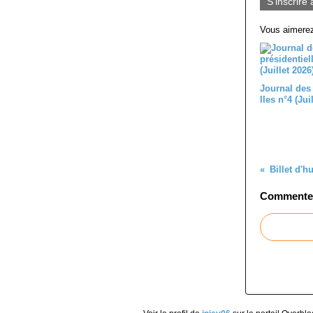
S'inscrire 
Vous aimerez
Journal des
lles n°4 (Jui
Billet d'h
Commenter 