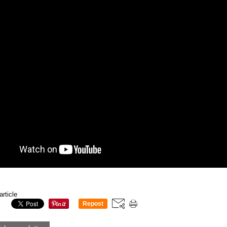
article
Repost
0