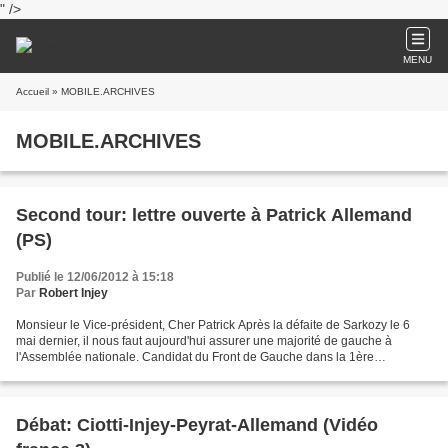
" />
MENU
Accueil
» MOBILE.ARCHIVES
MOBILE.ARCHIVES
Second tour: lettre ouverte à Patrick Allemand
(PS)
Publié le 12/06/2012 à 15:18
Par
Robert Injey
Monsieur le Vice-président, Cher Patrick Après la défaite de Sarkozy le 6
mai dernier, il nous faut aujourd'hui assurer une majorité de gauche à
l'Assemblée nationale. Candidat du Front de Gauche dans la 1ère
circonscription des Alpes-Maritimes, j'appelle...
Débat: Ciotti-Injey-Peyrat-Allemand (Vidéo