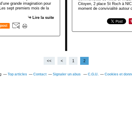
e d’une grande imagination pour
Citoyen, 2 place St Roch à NIC
. Les sept premiers mois de la
moment de convivialité autour d'
Lire la suite
post
<<
<
1
2
g
Top articles
Contact
Signaler un abus
C.G.U.
Cookies et donn