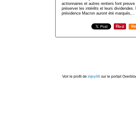
actionnaires et autres rentiers font preuv
préserver les intérêts et leurs dividendes
présidence Macron auront été marqués,...
Re
0
Voir le profil de
injey06
sur le portail Overblo