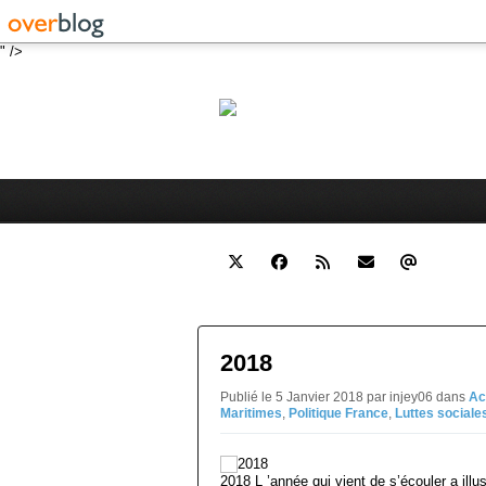
" />
Robert 
Blog personnel sur l'actualité 
2018
Publié le 5 Janvier 2018 par injey06
dans
Ac
Maritimes
,
Politique France
,
Luttes sociale
2018 L ’année qui vient de s’écouler a illu