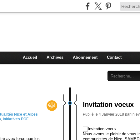
Injey
politique à Nice et en France
Accueil
Archives
Abonnement
Contact
Invitation voeux
tualités Nice et Alpes
Publié le 4 Janvier 2018 par inje
s
,
Initiatives PCF
Nous avons le plaisir de vous i
stré avec force que les
communistes de Nice, SAMEDI 