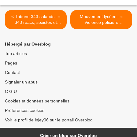
< Tribune 343 salauds : «
Mouvement lycéen : «
343 réacs, sexistes et
Violence policière
machistes » (PCF)
choquante et consternante
» (PCF) >
Hébergé par Overblog
Top articles
Pages
Contact
Signaler un abus
C.G.U.
Cookies et données personnelles
Préférences cookies
Voir le profil de injey06 sur le portail Overblog
Créer un blog sur Overblog