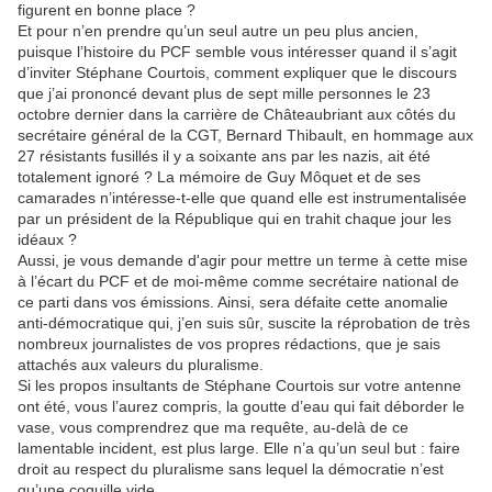
figurent en bonne place ?
Et pour n’en prendre qu’un seul autre un peu plus ancien,
puisque l’histoire du PCF semble vous intéresser quand il s’agit
d’inviter Stéphane Courtois, comment expliquer que le discours
que j’ai prononcé devant plus de sept mille personnes le 23
octobre dernier dans la carrière de Châteaubriant aux côtés du
secrétaire général de la CGT, Bernard Thibault, en hommage aux
27 résistants fusillés il y a soixante ans par les nazis, ait été
totalement ignoré ? La mémoire de Guy Môquet et de ses
camarades n’intéresse-t-elle que quand elle est instrumentalisée
par un président de la République qui en trahit chaque jour les
idéaux ?
Aussi, je vous demande d'agir pour mettre un terme à cette mise
à l’écart du PCF et de moi-même comme secrétaire national de
ce parti dans vos émissions. Ainsi, sera défaite cette anomalie
anti-démocratique qui, j’en suis sûr, suscite la réprobation de très
nombreux journalistes de vos propres rédactions, que je sais
attachés aux valeurs du pluralisme.
Si les propos insultants de Stéphane Courtois sur votre antenne
ont été, vous l’aurez compris, la goutte d’eau qui fait déborder le
vase, vous comprendrez que ma requête, au-delà de ce
lamentable incident, est plus large. Elle n’a qu’un seul but : faire
droit au respect du pluralisme sans lequel la démocratie n’est
qu’une coquille vide.