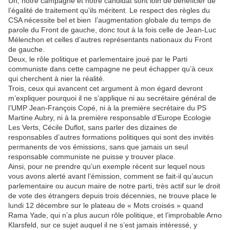
Un, notre campagne et notre candidat sont loin de bénéficier de
l’égalité de traitement qu’ils méritent. Le respect des règles du
CSA nécessite bel et bien l’augmentation globale du temps de
parole du Front de gauche, donc tout à la fois celle de Jean-Luc
Mélenchon et celles d’autres représentants nationaux du Front
de gauche.
Deux, le rôle politique et parlementaire joué par le Parti
communiste dans cette campagne ne peut échapper qu’à ceux
qui cherchent à nier la réalité.
Trois, ceux qui avancent cet argument à mon égard devront
m’expliquer pourquoi il ne s’applique ni au secrétaire général de
l’UMP Jean-François Copé, ni à la première secrétaire du PS
Martine Aubry, ni à la première responsable d’Europe Ecologie
Les Verts, Cécile Duflot, sans parler des dizaines de
responsables d’autres formations politiques qui sont des invités
permanents de vos émissions, sans que jamais un seul
responsable communiste ne puisse y trouver place.
Ainsi, pour ne prendre qu’un exemple récent sur lequel nous
vous avons alerté avant l’émission, comment se fait-il qu’aucun
parlementaire ou aucun maire de notre parti, très actif sur le droit
de vote des étrangers depuis trois décennies, ne trouve place le
lundi 12 décembre sur le plateau de « Mots croisés » quand
Rama Yade, qui n’a plus aucun rôle politique, et l’improbable Arno
Klarsfeld, sur ce sujet auquel il ne s’est jamais intéressé, y