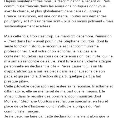
Depuis maintenant des mois, la discrimination à l’égard du Parti
communiste français dans les émissions politiques dont vous
avez la charge, et plus globalement dans celles du groupe
France Télévisions, est une constante. Toutes nos demandes
pour qu’il y soit mis un terme sont - plus ou moins poliment - mais
systématiquement écartées.
Mais cette fois, trop c’est trop. Le mardi 13 décembre, l’émission
« C’est dans l’air » avait pour invité Stéphane Courtois, dont la
seule fonction historique reconnue est l’anticommunisme
professionnel. C’est votre choix éditorial, je n’ai pas à le
contester. Toutefois, au cours de cette émission, cet invité, qui ne
m’a jamais rencontré de sa vie, s’est livré à une violente attaque
personnelle en déclarant je cite « Pierre Laurent (…) un fils
d'apparatchik qui a mis les pieds dans les chaussons de son
papa et qui prend la direction du parti, quelque part ça fait
presque pitié».
Cette pitoyable déclaration est restée sans réponse. Insultante et
diffamatoire, elle ne mériterait de ma part que le mépris. Elle
s’inscrit dans le registre des poncifs anticommunistes dont
Monsieur Stéphane Courtois s’est fait une spécialité, en lieu et
place de celle d’historien dont il s’affuble à propos du Parti
communiste français.
Je ne peux me taire car cette déclaration intervient alors que la