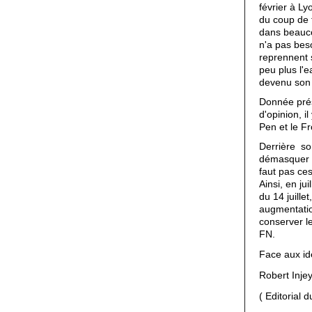
février à Ly
du coup de 
dans beaucou
n'a pas beso
reprennent s
peu plus l'e
devenu son
Donnée prés
d'opinion, i
Pen et le Fr
Derrière s
démasquer l'
faut pas ce
Ainsi, en ju
du 14 juille
augmentatio
conserver le
FN.
Face aux idé
Robert Inje
( Editorial 