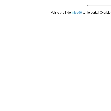
Voir le profil de
injey06
sur le portail Overblo