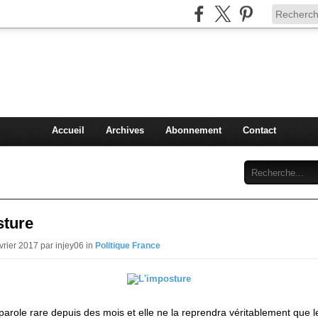
Injey
politique à Nice et en France
Accueil
Archives
Abonnement
Contact
sture
vrier 2017 par injey06 in
Politique France
 parole rare depuis des mois et elle ne la reprendra véritablement que l