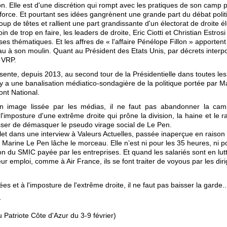
on. Elle est d'une discrétion qui rompt avec les pratiques de son camp 
force. Et pourtant ses idées gangrènent une grande part du débat polit
p de têtes et rallient une part grandissante d'un électorat de droite éle
in de trop en faire, les leaders de droite, Eric Ciotti et Christian Estrosi
es thématiques. Et les affres de « l'affaire Pénélope Fillon » apporten
au à son moulin. Quant au Président des Etats Unis, par décrets interpos
 VRP.
ente, depuis 2013, au second tour de la Présidentielle dans toutes le
l y a une banalisation médiatico-sondagière de la politique portée par M
ont National.
on image lissée par les médias, il ne faut pas abandonner la ca
imposture d'une extrême droite qui prône la division, la haine et le r
sser de démasquer le pseudo virage social de Le Pen.
illet dans une interview à Valeurs Actuelles, passée inaperçue en raiso
t, Marine Le Pen lâche le morceau. Elle n’est ni pour les 35 heures, ni 
n du SMIC payée par les entreprises. Et quand les salariés sont en lut
ur emploi, comme à Air France, ils se font traiter de voyous par les dir
es et à l'imposture de l'extrême droite, il ne faut pas baisser la garde..
y
du Patriote Côte d'Azur du 3-9 février)