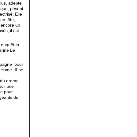
plus, adepte
ique, pèsent
ctrisé. Elle
 en tête,
t encore un
és, il est
s enquêtes
arine Le
mpagne pour
acisme. Il ne
n du drame
pour une
te pour
igeants du
.