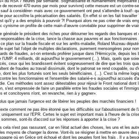
es» du RSA 7 heures par semaine. Stigmatisante et humainement méprisante
xe de recevoir 470 euros par mois pour survivre) cette mesure est un contre-s
sauf à considérer- mais avec ce gouvernement ont peut s'attendre à tout!- qu
e pour accroître la précarisation des salariés. En effet si on les fait travailler
t qu'il y a des emplois à pourvoir ?! Pourquoi alors ne pas créer de vrais emp
c cynisme on profite de cette main d’œuvre corvéable pour supprimer de vrai
e générale le président des riches pour détourner les regards des banques et
responsables de la crise, lance la chasse aux pauvres et aux fonctionnaires 
e plan sur la fraude fiscale et sur les arrêts-maladie, Roland Muzeau dépu
 le sujet fait l'objet de multiples déclarations, purement mensongères pour no
liards de fraudes, a-t-on entendu proférer jusque dans l'Hémicycle, depuis les
 l'UMP. 4 milliards, dit aujourd'hui le gouvernement (…). Mais, quels que soie
cés, ceux qui les brandissent évitent soigneusement de dire que les trois qua
ent de fraudes au travail dissimulé, dont le patronat se rend coupable, ou d'
e, dont les plus fortunés sont les seuls bénéficiaires. (…). C'est la même logi
contre les fonctionnaires et l'ensemble des salarié-e-s aujourd'hui accusés d'
ie. Ces méthodes sont assez détestables pour réjouir le Front national dont l
, s'est empressée de faire un parallèle entre les fraudes sociales et l'immigr
s et concitoyens n'ont, en revanche, rien à y gagner».
 plus que jamais l'urgence est de libérer les peuples des marchés financiers !
exte comment ne pas être étonné que les difficultés sur l'aboutissement de l
uniquement sur l'EPR. Certes le sujet est important mais à l'heure de la cris
 sommes, sont-ils d'accord sur les réponses à apporter à la crise ?
as cela n'est pas rassurant, car en l'état actuel des choses, les uns et les aut
les moyens de changer la donne. Vont-ils se résigner à mettre en œuvre des p
agne où en Grèce ont échoué et dont les peuples font les frais . Il y a besoi