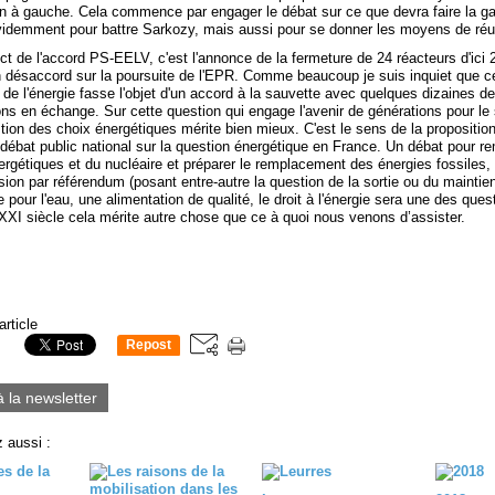
on à gauche. Cela commence par engager le débat sur ce que devra faire la g
videmment pour battre Sarkozy, mais aussi pour se donner les moyens de réus
 de l'accord PS-EELV, c'est l'annonce de la fermeture de 24 réacteurs d'ici 2
n désaccord sur la poursuite de l'EPR. Comme beaucoup je suis inquiet que c
de l'énergie fasse l'objet d'un accord à la sauvette avec quelques dizaines de
ons en échange. Sur cette question qui engage l'avenir de générations pour le 
stion des choix énergétiques mérite bien mieux. C'est le sens de la propositio
ébat public national sur la question énergétique en France. Un débat pour re
ergétiques et du nucléaire et préparer le remplacement des énergies fossiles
sion par référendum (posant entre-autre la question de la sortie ou du maintie
 pour l'eau, une alimentation de qualité, le droit à l'énergie sera une des ques
 XXI siècle cela mérite autre chose que ce à quoi nous venons d’assister.
article
Repost
0
à la newsletter
 aussi :