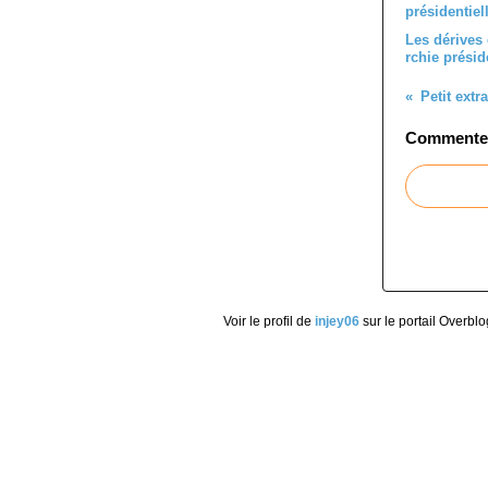
Les dérives
rchie présid
Commenter 
Voir le profil de
injey06
sur le portail Overblo