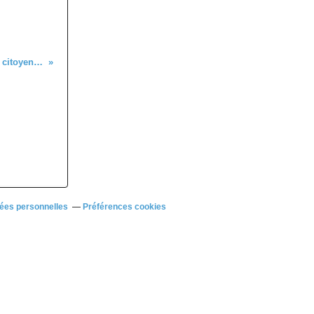
1er circonscription de Nice et assemblées citoyennes.
ées personnelles
Préférences cookies