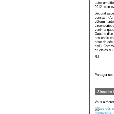
autre ambiti
2012, bien é
Second aspect
constant d'u
déterminante 
circonscripti
venir, la que
Gauche d'un d
nos choix én
prise de déci
civil). Comme
cruciales du
R.I
Partager cet 
S'inscrire 
Vous aimerez