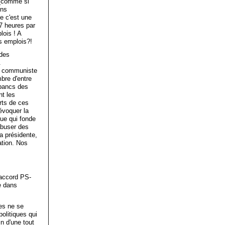
 (comme si
ens
e c'est une
 7 heures par
lois ! A
s emplois?!
 des
.
té communiste
mbre d'entre
 bancs des
nt les
rts de ces
évoquer la
que qui fonde
abuser des
a présidente,
ation. Nos
'accord PS-
e dans
res ne se
olitiques qui
n d'une tout