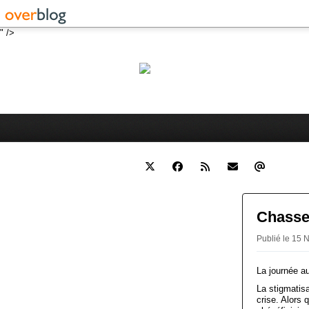
" />
Robert 
Blog personnel sur l'actualité 
Chasse 
Publié le 15 
La journée a
La stigmatis
crise. Alors