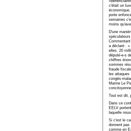
«bénéficiair
c'était un lu
économique, 
porte enfoncé
semaines c'es
moins qu'ave
D'une manièr
spéculateurs 
Commentant c
a déclaré : «
elles. 20 mil
député-e-s de
chiffres énon
sommes résult
fraude fiscal
les attaques 
congés-malad
Marine Le Pen
concitoyenne
Tout est dit,
Dans ce cont
EELV portent 
laquelle nous
Si c'est le c
donnent pas 
comme en Esp