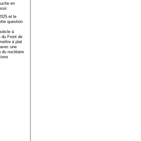
auche en
sir.
025 et le
ette question
siècle à
n du Front de
mettre à plat
, avec une
n du nucléaire
tions