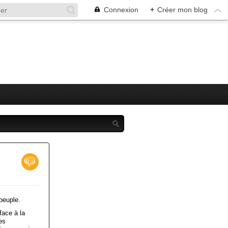
Connexion
+
Créer mon blog
peuple.
face à la
es