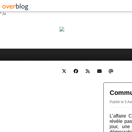
" />
Robert 
Blog personnel sur l'actualité 
Commun
Publié le 5 A
L’affaire 
révèle pas
jour, une
démocratie