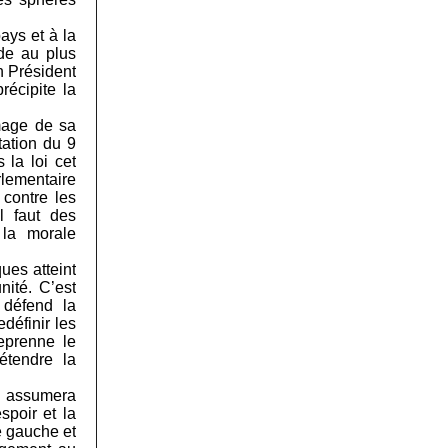
ays et à la
de au plus
n Président
récipite la
image de sa
tation du 9
 la loi cet
rlementaire
 contre les
Il faut des
 la morale
ues atteint
nité. C’est
 défend la
définir les
eprenne le
étendre la
he assumera
spoir et la
e gauche et