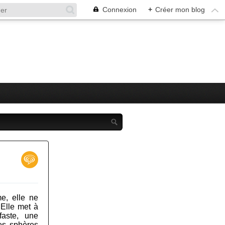
Connexion
+
Créer mon blog
me, elle ne
 Elle met à
faste, une
tes sphères