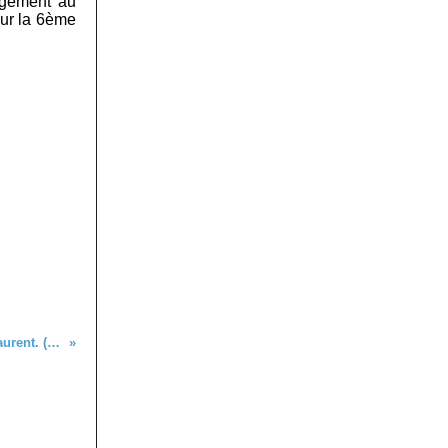
rgement au
our la 6ème
Conférence de presse de Pierre Laurent. (vidéo)