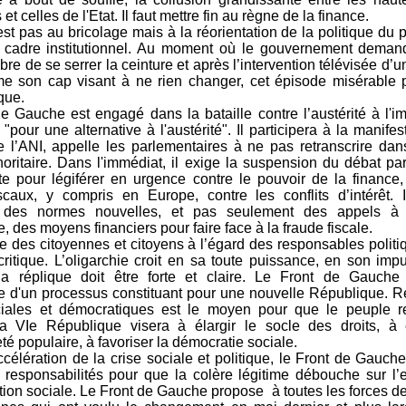
 et celles de l'Etat. Il faut mettre fin au règne de la finance.
est pas au bricolage mais à la réorientation de la politique du p
u cadre institutionnel. Au moment où le gouvernement deman
re de se serrer la ceinture et après l’intervention télévisée d’u
me son cap visant à ne rien changer, cet épisode misérable p
ique.
e Gauche est engagé dans la bataille contre l’austérité à l'
pour une alternative à l'austérité". Il participera à la manifes
re l’ANI, appelle les parlementaires à ne pas retranscrire dans
oritaire. Dans l'immédiat, il exige la suspension du débat pa
te pour légiférer en urgence contre le pouvoir de la finance,
scaux, y compris en Europe, contre les conflits d’intérêt. 
, des normes nouvelles, et pas seulement des appels à
e, des moyens financiers pour faire face à la fraude fiscale.
e des citoyennes et citoyens à l’égard des responsables politiq
critique. L’oligarchie croit en sa toute puissance, en son impu
la réplique doit être forte et claire. Le Front de Gauche
e d'un processus constituant pour une nouvelle République. Re
ciales et démocratiques est le moyen pour que le peuple r
La VIe République visera à élargir le socle des droits, à 
té populaire, à favoriser la démocratie sociale.
ccélération de la crise sociale et politique, le Front de Gauc
 responsabilités pour que la colère légitime débouche sur l’e
tion sociale. Le Front de Gauche propose à toutes les forces d