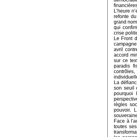
financières
L’heure n’
refonte d
grand nomb
qui confir
crise polit
Le Front d
campagne "
avril cont
accord min
sur ce tex
paradis fi
contrôles
individuell
La défianc
son seuil 
pourquoi 
perspectiv
règles so
pouvoir. 
souveraine
Face à l'a
toutes ses
transforma