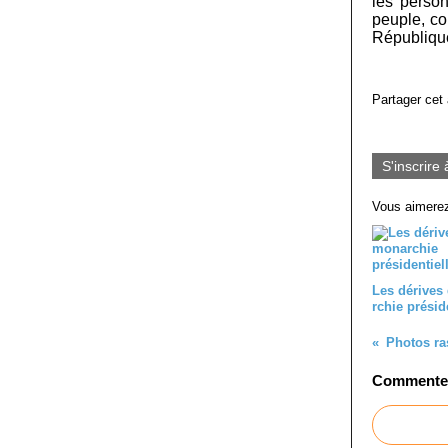
les perso
peuple, co
République
Partager cet 
S'inscrire 
Vous aimerez
Les dérives
rchie présid
Commenter 