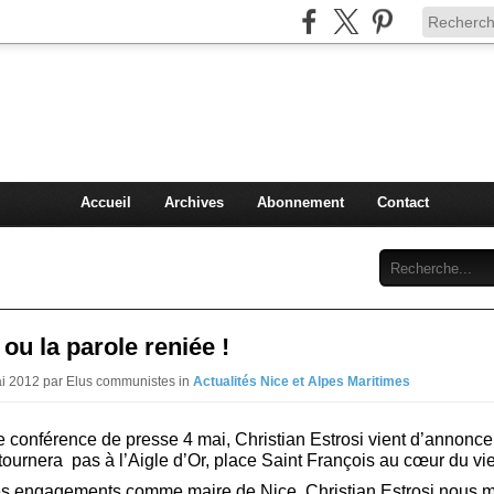
Injey
politique à Nice et en France
Accueil
Archives
Abonnement
Contact
 ou la parole reniée !
ai 2012 par Elus communistes in
Actualités Nice et Alpes Maritimes
e conférence de presse 4 mai, Christian Estrosi vient d’annonce
tournera
pas à l’Aigle d’Or, place Saint François au cœur du vi
s engagements comme maire de Nice, Christian Estrosi nous m