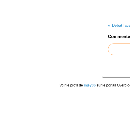
Débat face
Commenter 
Voir le profil de
injey06
sur le portail Overblo