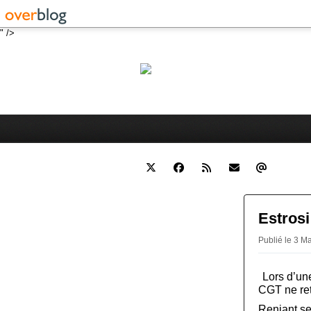
" />
Robert 
Blog personnel sur l'actualité 
Estrosi
Publié le 3 M
Lors d’un
CGT ne re
Reniant se