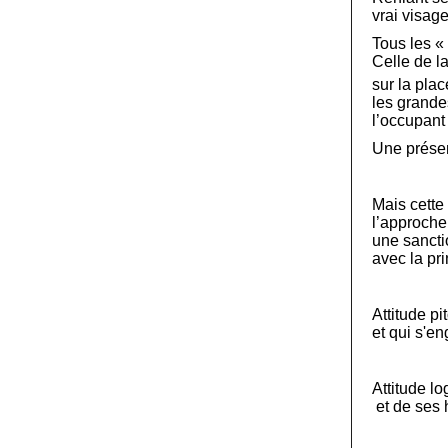
vrai visag
Tous les «
Celle de l
sur la plac
les grande
l’occupant
Une présenc
Mais cette 
l’approche 
une sancti
avec la pr
Attitude p
et qui s'en
Attitude l
et de ses 