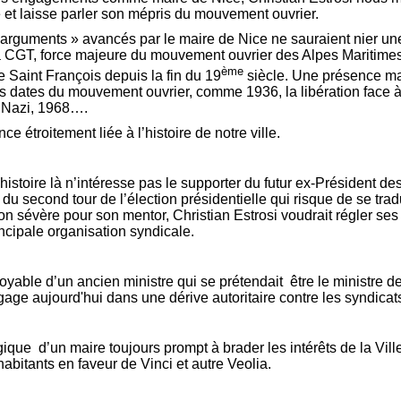
e et laisse parler son mépris du mouvement ouvrier.
 arguments » avancés par le maire de Nice ne sauraient nier une
a CGT, force majeure du mouvement ouvrier des Alpes Maritimes
ème
e Saint François depuis la fin du 19
siècle. Une présence m
s dates du mouvement ouvrier, comme 1936, la libération face 
 Nazi, 1968….
e étroitement liée à l’histoire de notre ville.
histoire là n’intéresse pas le supporter du futur ex-Président des
du second tour de l’élection présidentielle qui risque de se trad
on sévère pour son mentor, Christian Estrosi voudrait régler se
incipale organisation syndicale.
itoyable d’un ancien ministre qui se prétendait
être le ministre d
gage aujourd'hui dans une dérive autoritaire contre les syndicat
ogique
d’un maire toujours prompt à brader les intérêts de la Vil
habitants en faveur de Vinci et autre Veolia.