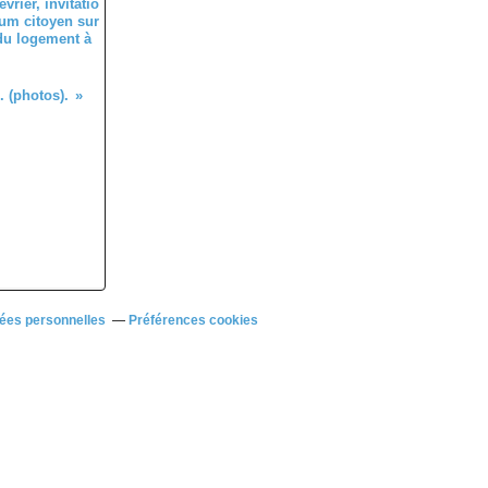
évrier, invitatio
um citoyen sur
 du logement à
. (photos).
ées personnelles
Préférences cookies