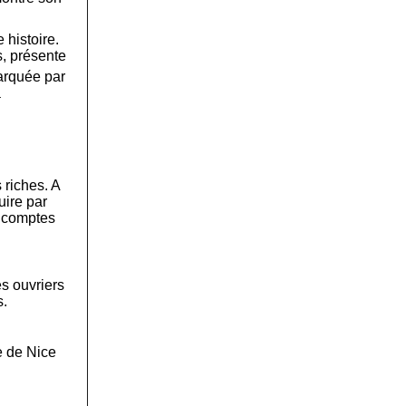
 histoire.
, présente
arquée par
à
 riches. A
uire par
s comptes
es ouvriers
s.
le de Nice