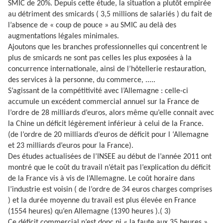
SMIC de 20%. Depuis cette étude, la situation a plutôt empirée
au détriment des smicards ( 3,5 millions de salariés ) du fait de
l’absence de « coup de pouce » au SMIC au delà des
augmentations légales minimales.
Ajoutons que les branches professionnelles qui concentrent le
plus de smicards ne sont pas celles les plus exposées à la
concurrence internationale, ainsi de l’hôtellerie restauration,
des services à la personne, du commerce, .....
S’agissant de la compétitivité avec l’Allemagne : celle-ci
accumule un excédent commercial annuel sur la France de
l’ordre de 28 milliards d’euros, alors même qu’elle connait avec
la Chine un déficit légèrement inférieur à celui de la France.
(de l’ordre de 20 milliards d’euros de déficit pour l ‘Allemagne
et 23 milliards d’euros pour la France).
Des études actualisées de l’INSEE au début de l’année 2011 ont
montré que le coût du travail n’était pas l’explication du déficit
de la France vis à vis de l’Allemagne. Le coût horaire dans
l’industrie est voisin ( de l’ordre de 34 euros charges comprises
) et la durée moyenne du travail est plus élevée en France
(1554 heures) qu’en Allemagne (1390 heures ).( 3)
Ce déficit commercial n’est donc ni « la faute aux 35 heures »,