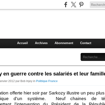
Injey
politique à Nice et en France
Accueil
Archives
Abonnement
Contact
 en guerre contre les salariés et leur famill
Janvier 2012 par Bob Injey in
Politique France
tion offerte hier soir par Sarkozy illustre un peu plus
hique d'un système. Neuf chaines de télé
mettant l'intervention du Président de la Républ