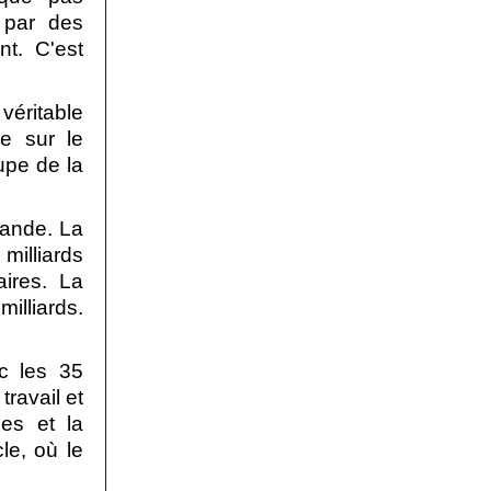
 par des
nt. C'est
véritable
e sur le
upe de la
bande. La
milliards
ires. La
illiards.
c les 35
ravail et
hes et la
le, où le