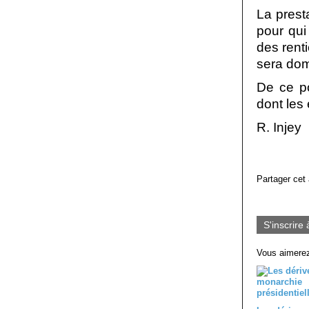
La prest
pour qui
des rent
sera dom
De ce p
dont les
R. Injey
Partager cet 
S'inscrire 
Vous aimerez