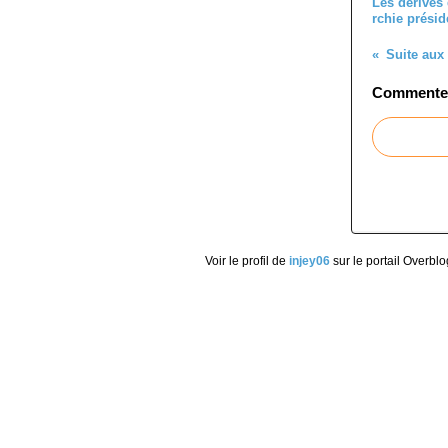
Les dérives
rchie présid
Suite aux 
Commenter 
Voir le profil de
injey06
sur le portail Overblo