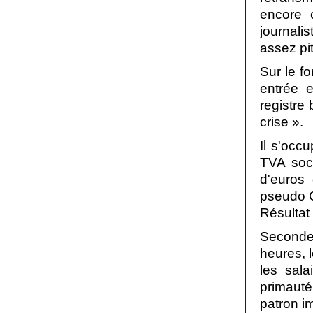
encore 
journali
assez pi
Sur le f
entrée 
registre
crise ».
Il s'occ
TVA soci
d'euros
pseudo C
Résultat 
Seconde
heures, 
les sala
primauté
patron im