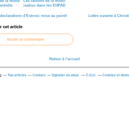
 de la mona
Les raisons de la mobil
entielle
isation dans les EHPAD
declarations d'Estrosi: mise au point!
Lettre ouverte à Christ
cet article
Ajouter un commentaire
Retour à l'accueil
g
Top articles
Contact
Signaler un abus
C.G.U.
Cookies et donn