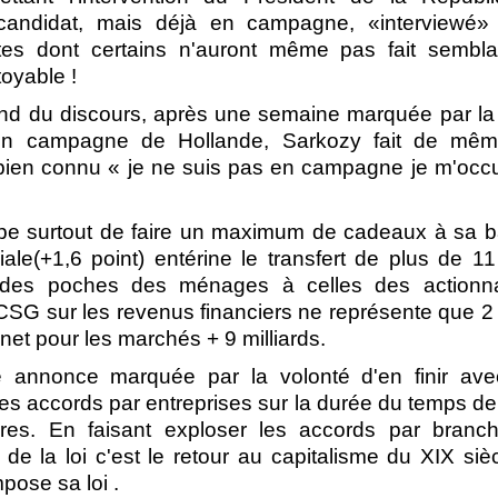
candidat, mais déjà en campagne, «interviewé»
stes dont certains n'auront même pas fait sembla
toyable !
ond du discours, après une semaine marquée par la 
en campagne de Hollande, Sarkozy fait de mêm
 bien connu « je ne suis pas en campagne je m'occ
upe surtout de faire un maximum de cadeaux à sa 
ale(+1,6 point) entérine le transfert de plus de 11 
 des poches des ménages à celles des actionna
SG sur les revenus financiers ne représente que 2 m
net pour les marchés + 9 milliards.
 annonce marquée par la volonté d'en finir ave
les accords par entreprises sur la durée du temps de t
ires. En faisant exploser les accords par branc
 de la loi c'est le retour au capitalisme du XIX sièc
pose sa loi .