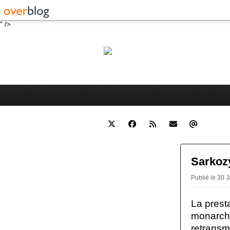
" />
Robert 
Blog personnel sur l'actualité 
Sarkozy
Publié le 30 
La presta
monarc
retrans