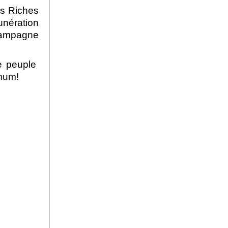
es Riches
unération
 campagne
e peuple
imum!