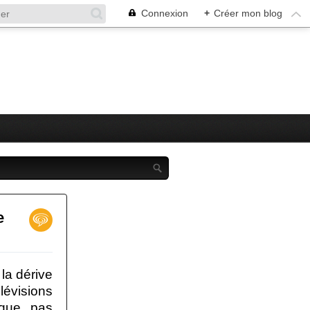
Connexion
+
Créer mon blog
e
 la dérive
visions
ique pas