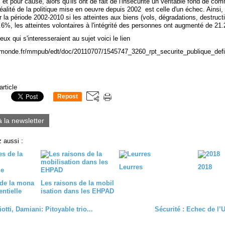
et pour cause, alors qu'ils ont de fait de l'insécurité un véritable fond de co
 réalité de la politique mise en oeuvre depuis 2002 est celle d'un échec. Ainsi,
la période 2002-2010 si les atteintes aux biens (vols, dégradations, destruct
.6%, les atteintes volontaires à l'intégrité des personnes ont augmenté de 21
eux qui s'interesseraient au sujet voici le lien
emonde.fr/mmpub/edt/doc/20110707/1545747_3260_rpt_securite_publique_defin
article
Repost
0
à la newsletter
 aussi :
Leurres
2018
 de la mona
Les raisons de la mobil
entielle
isation dans les EHPAD
iotti, Damiani: Pitoyable trio...
Sécurité : Echec de l’