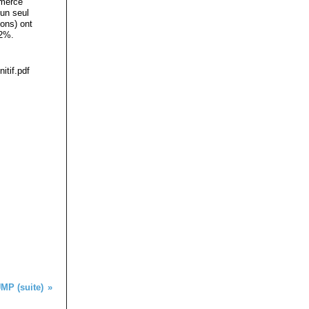
mmerce
 un seul
ions) ont
.2%.
itif.pdf
UMP (suite)