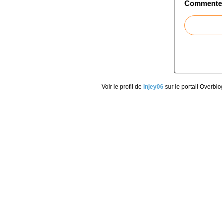
Commenter 
Voir le profil de
injey06
sur le portail Overblo