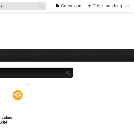
Connexion
+
Créer mon blog
r colère
urité