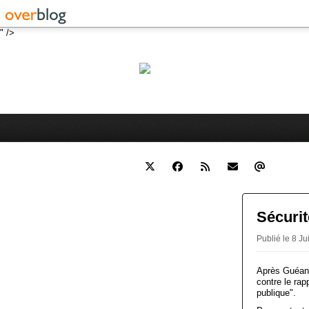
" />
Robert 
Blog personnel sur l'actualité 
Sécurit
Publié le 8 Ju
Après Guéant,
contre le rap
publique".