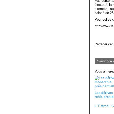
Pas contents 
électoral, la
exemple, sur 
baissé de 28
Pour celles c
http://www.l
Partager cet 
S'inscrire 
Vous aimerez
Les dérives
rchie présid
Estrosi, C