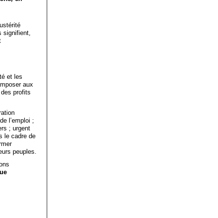
ustérité
signifient,
t
té et les
’imposer aux
 des profits
ration
de l’emploi ;
rs ; urgent
s le cadre de
ormer
eurs peuples.
ions
nue