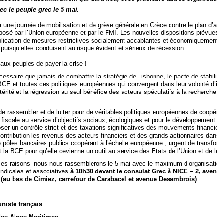
vec le peuple grec le 5 mai.
 une journée de mobilisation et de grève générale en Grèce contre le plan d’a
osé par l’Union européenne et par le FMI. Les nouvelles dispositions prévues 
application de mesures restrictives socialement accablantes et économiquemen
puisqu’elles conduisent au risque évident et sérieux de récession.
aux peuples de payer la crise !
écessaire que jamais de combattre la stratégie de Lisbonne, le pacte de stabili
 BCE et toutes ces politiques européennes qui convergent dans leur volonté d
térité et la régression au seul bénéfice des acteurs spéculatifs à la recherche
 de rassembler et de lutter pour de véritables politiques européennes de coopé
 fiscale au service d’objectifs sociaux, écologiques et pour le développement 
ser un contrôle strict et des taxations significatives des mouvements financie
ontribution les revenus des acteurs financiers et des grands actionnaires dan
e pôles bancaires publics coopérant à l’échelle européenne ; urgent de transf
la BCE pour qu’elle devienne un outil au service des Etats de l’Union et de l
ces raisons, nous nous rassemblerons le 5 mai avec le maximum d’organisat
yndicales et associatives
à 18h30 devant le consulat Grec à NICE – 2, ave
(au bas de Cimiez, carrefour de Carabacel et avenue Desambrois)
niste français
des Alpes-Maritimes