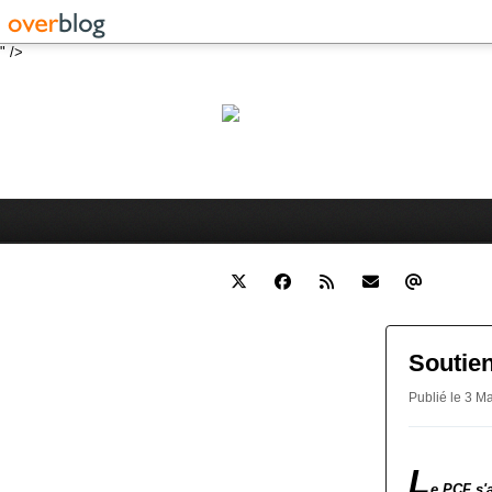
" />
Robert 
Blog personnel sur l'actualité 
Soutie
Publié le 3 M
L
e PCF s'