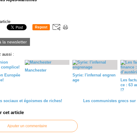
article
Repost
0
à la newsletter
 aussi :
Manchester
ion Europée
Syrie: l'infernal engren
e!
age
Les factu
ce : 63 a
!?
 sociaux et égoismes de riches!
Les communistes grecs sur 
cet article
Ajouter un commentaire