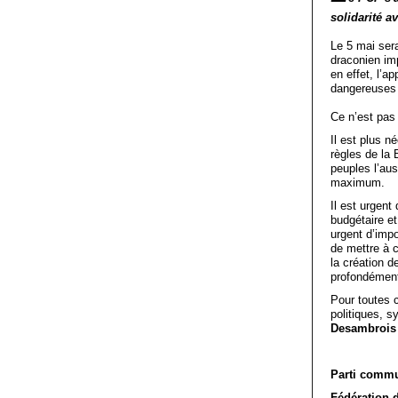
solidarité a
Le 5 mai sera
draconien imp
en effet, l’
dangereuses 
Ce n’est pas 
Il est plus n
règles de la
peuples l’aus
maximum.
Il est urgent
budgétaire et
urgent d’impo
de mettre à c
la création d
profondément 
Pour toutes 
politiques, s
Desambrois 
Parti commu
Fédération 