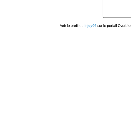
Voir le profil de
injey06
sur le portail Overblo