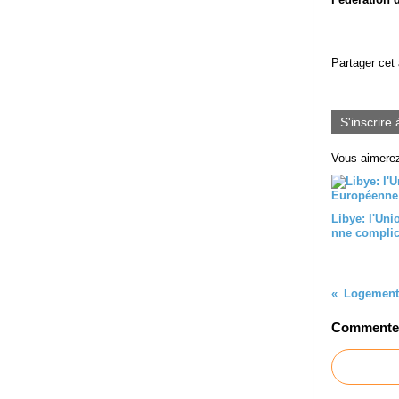
Partager cet 
S'inscrire 
Vous aimerez
Libye: l'Un
nne complic
Logements
Commenter 