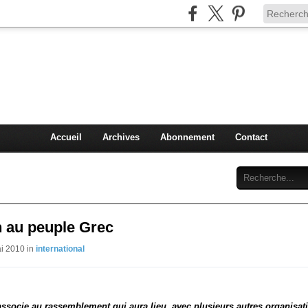
Injey
politique à Nice et en France
Accueil
Archives
Abonnement
Contact
n au peuple Grec
ai 2010 in
international
associe au rassemblement qui aura lieu, avec plusieurs autres organisat