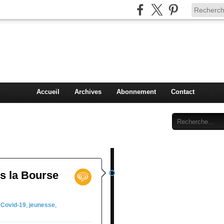
Injey
politique à Nice et en France
Accueil
Archives
Abonnement
Contact
s la Bourse
Covid-19
,
jeunesse
,