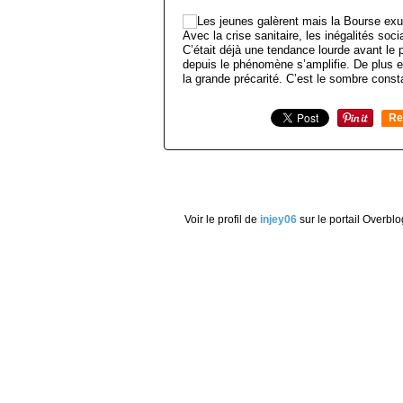
Avec la crise sanitaire, les inégalités soc
C’était déjà une tendance lourde avant le
depuis le phénomène s’amplifie. De plus 
la grande précarité. C’est le sombre consta
Re
0
Voir le profil de
injey06
sur le portail Overblo