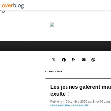
" />
Robert 
Blog personnel sur l'actualité 
crisesociale
Les jeunes galèrent mai
exulte !
Publié le 4 Décembre 2020 par injey06
dans
crisesanitaire
,
crisesociale