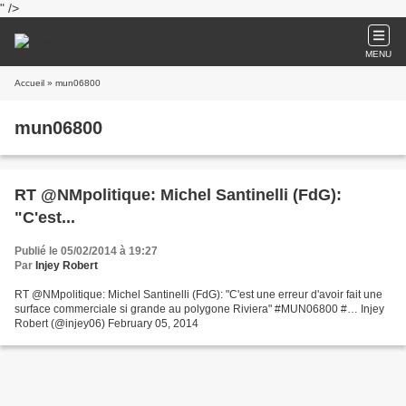
" />
MENU
Accueil
» mun06800
mun06800
RT @NMpolitique: Michel Santinelli (FdG):
"C'est...
Publié le 05/02/2014 à 19:27
Par
Injey Robert
RT @NMpolitique: Michel Santinelli (FdG): "C'est une erreur d'avoir fait une
surface commerciale si grande au polygone Riviera" #MUN06800 #… Injey
Robert (@injey06) February 05, 2014