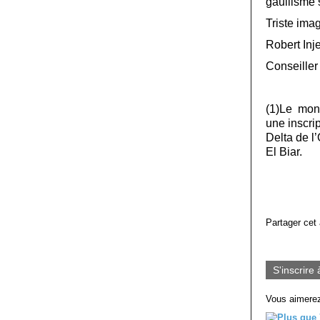
gaullisme 
Triste ima
Robert Inj
Conseille
(1)Le monu
une inscr
Delta de l
El Biar.
Partager cet 
S'inscrire 
Vous aimerez