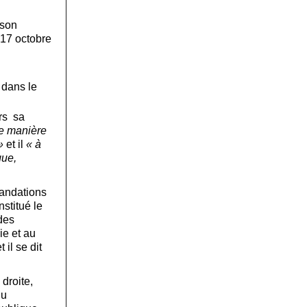
 son
 17 octobre
 dans le
ors sa
ne manière
»
et il
« à
que,
mandations
stitué le
des
ie et au
il se dit
 droite,
du