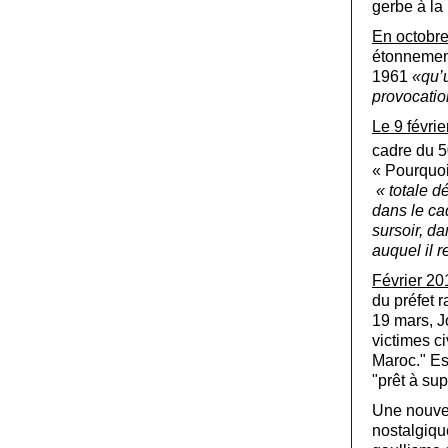
gerbe à la
En octobr
étonnement
1961
«qu’
provocatio
Le 9 févri
cadre du 
« Pourquoi
« totale d
dans le ca
sursoir, d
auquel il 
Février 20
du préfet 
19 mars, J
victimes ci
Maroc." Est
"prêt à su
Une nouvell
nostalgiqu