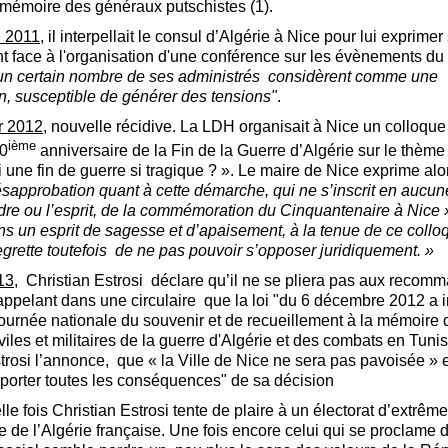
 mémoire des généraux putschistes (1).
e 2011
, il interpellait le consul d’Algérie à Nice pour lui exprimer
 face à l'organisation d'une conférence sur les évènements du
un certain nombre de ses administrés considèrent comme une
n, susceptible de générer des tensions"
.
er 2012
, nouvelle récidive. La LDH organisait à Nice un colloque
ième
50
anniversaire de la Fin de la Guerre d’Algérie sur le thème
 une fin de guerre si tragique ? ». Le maire de Nice exprime al
ésapprobation quant à cette démarche, qui ne s’inscrit en aucu
dre ou l’esprit, de la commémoration du Cinquantenaire à Nice 
ans un esprit de sagesse et d’apaisement, à la tenue de ce collo
regrette toutefois de ne pas pouvoir s’opposer juridiquement. »
13,
Christian Estrosi déclare qu’il ne se pliera pas aux recom
rappelant dans une circulaire que la loi "du 6 décembre 2012 a in
ournée nationale du souvenir et de recueillement à la mémoire 
viles et militaires de la guerre d'Algérie et des combats en Tunis
rosi l’annonce, que « la Ville de Nice ne sera pas pavoisée » et 
pporter toutes les conséquences" de sa décision
e fois Christian Estrosi tente de plaire à un électorat d’extrême
e de l’Algérie française. Une fois encore celui qui se proclame 