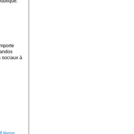
publique.
omporte
mandos
s sociaux à