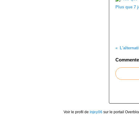
Plus que 7 j
L'alternati
Commenter 
Voir le profil de
injey06
sur le portail Overblo