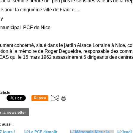
social semble perdre un peu plus le sens des valeurs de la Ré
ge pour la cinquième ville de France…
ey
r municipal PCF de Nice
ment concerné, situé dans le jardin Alsace Lorraine à Nice, c
iption à la mémoire de Roger Degueldre, responsable des com
’OAS qui le 15 mars 1962 assassinèrent 6 dirigeants des centre
article
Repost
0
à la newsletter
 aussi :