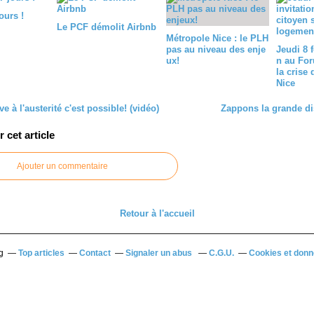
ours !
Le PCF démolit Airbnb
Métropole Nice : le PLH
pas au niveau des enje
Jeudi 8 f
ux!
n au For
la crise
Nice
ve à l'austerité c'est possible! (vidéo)
Zappons la grande dis
cet article
Ajouter un commentaire
Retour à l'accueil
g
Top articles
Contact
Signaler un abus
C.G.U.
Cookies et donn