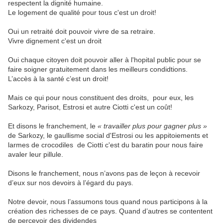
respectent
la
dignité
humaine.
Le
logement
de qualité
pour
tous
c'est
un
droit!
Oui
un
retraité
doit
pouvoir
vivre
de
sa
retraire.
Vivre dignement c
'est
un
droit
Oui
chaque
citoyen
doit
pouvoir
aller
à
l'hopital
public
pour
se
faire
soigner
gratuitement
dans
les
meilleurs
condidtions.
L’accès à la santé c’
est
un
droit!
Mais
ce
qui
pour
nous
constituent
des
droits,
pour
eux,
les
Sarkozy,
Parisot,
Estrosi
et
autre
Ciotti
c'est
un
coût!
Et
disons
le
franchement,
l
e
«
travailler
plus
pour
gagner
plus
»
de
Sarkozy,
le
gaullisme
social
d'Estrosi
ou
les
appitoiements
et
larmes
de
crocodiles
de
Ciotti
c'est
du
baratin
pour
nous
faire
avaler
leur
pillule
.
Disons le franchement, nous n’avons pas de leçon à recevoir
d’eux sur nos devoirs à l’égard du pays.
Notre devoir, nous l’assumons tous quand nous participons à la
création des richesses de ce pays. Quand d’autres se contentent
de percevoir des dividendes