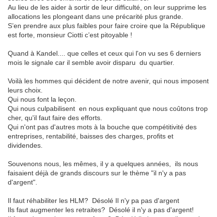
Au lieu de les aider à sortir de leur difficulté, on leur supprime les
allocations les plongeant dans une précarité plus grande.
S’en prendre aux plus faibles pour faire croire que la République
est forte, monsieur Ciotti c’est pitoyable !
Quand
à
Kandel....
que celles et ceux qu
i
l'on vu ses 6 derniers
mois le signale car il semble avoir disparu
du quartier
.
Voilà
les
hommes
qui
décident
de
notre
avenir,
qui
nous
imposent
leurs
choix.
Qui
nous
font
la
leçon.
Qui
nous culpabilisent
en
nous
expliqu
a
nt
que
nous
coûtons
trop
cher,
qu'il
faut
faire
des
efforts.
Qui
n'ont
pas
d'autres
mots
à
la
bouche
que
compétitivité
des
entreprises,
rentabilité,
baisses
des
charges
, profits et
dividendes
.
Souvenons
nous
,
les
mêmes
,
il
y
a
quelques
années
,
ils
nous
faisaient déjà de grands discours
sur
le
thème
"
il
n'y
a
pas
d'argent".
Il
faut
réhabiliter
les
HLM?
Désolé
Il
n'y
pa
pas
d'argent
Ils
faut
augmenter
les
retraites?
Désolé
il
n'y
a
pas
d'argent!