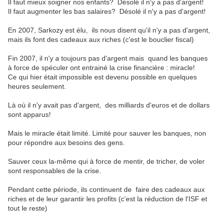
Il
faut
mieux
soigner
n
os
enfants?
Désolé
il
n'y
a
pas
d'argent!
Il
faut
augmenter
les
bas
salaires?
Désolé
il
n'y
a
pas
d'argent!
En
2007
, Sarkozy est élu,
il
s
nous
disent
qu'il
n'y
a
pas
d'argent,
mais
ils
font
des
cadeaux
aux
riches
(c'est
le
bouclier
fiscal)
Fin 2007
,
il
n'y
a
toujour
s
pas
d'argent
mais
quand
les
banques
à
force
de
spéculer
ont
entrainé
la
crise
financière
:
miracle!
Ce
qui
hier
était
impossible
est
devenu
possible
en
quelques
heures
seulement.
Là
où
il
n'y
avait
pas
d'argent,
des
milliards
d'euros
et
de
dollars
sont
apparus!
Mais
le
miracle
était
limité.
Limité
pour
sauver
les
banques
,
non
pour
répondre
aux
besoins
des
gens.
Sauver
ceux
la-même
qui
à
force
de
mentir,
de
tricher,
de
voler
sont responsables de la crise
.
Pendant cette période, ils
continuent
de
faire
des
cadeaux
aux
riches
et
de
leur
garantir
les
profits
(c'est
la
réduction de l'ISF et
tout le reste)