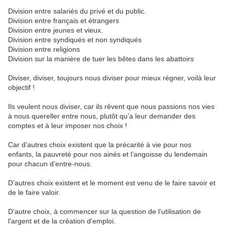
Division
entre
salarié
s
du
p
rivé
et
du
public
.
Division
entre
français
et
étrangers
Division
entre
jeunes
et
vieux.
Division entre syndiqués et non syndiqués
Division entre religions
Division sur la manière de tuer les bêtes dans les abattoirs
Diviser,
diviser,
toujours
nous
diviser
pour
mieux
régner
, voilà leur
objectif
!
Ils veulent nous diviser, car ils rêvent que nous passions nos vies
à nous quereller entre nous, plutôt qu’a leur demander des
comptes et à leur imposer nos choix !
Car d’autres choix existent que la précarité à vie pour nos
enfants, la pauvreté pour nos ainés et l’angoisse du lendemain
pour chacun d’entre-nous.
D’autres choix existent et le moment est venu de le faire savoir et
de le faire valoir.
D’autre choix, à commencer sur la question de l’utilisation de
l'
a
rgent
et
de
la
création
d'emploi
.