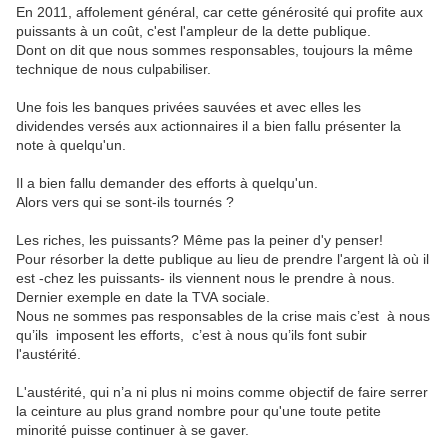
En
2011,
affolement
général,
car
cette
générosité
qui profite aux
puissant
s
à
un
coût
,
c'est
l'ampleur
de
la
dette
publique.
Dont
on
dit
que
nous
sommes
responsables
, toujours la même
technique de nous culpabiliser.
Une
fois
les
banques
privées
sauvées
et
avec
elles
les
dividendes
versés
aux
actionnaires
il
a
bien
fallu
présenter
la
note
à
quelqu'un.
Il
a
bien
fallu
demander
des
efforts
à
quelqu'un.
Alors vers qui se sont-ils tournés ?
Les
riches
, les puissants
?
Même pas la peiner d'y penser!
Pour
résorber
la
dette
publique
au
lieu
de
prendre
l'argent
là
où
il
est
-chez
les
puissants
-
ils
viennent
n
ous
le
prendre
à
n
ous.
Dernier
exemple
en
date
la
TVA
sociale.
Nous ne sommes pas responsables de la crise mais c’est
à nous
qu’ils
imposent
l
es
effort
s
,
c’est à nous qu’ils font subir
l'austérité.
L'austérité
,
qui n’a ni plus ni moins comme objectif de
faire
serrer
la
ceinture
au
plus
grand
nombre
pour
qu'une
toute
petite
minorité
puisse
continuer
à
se
gaver.