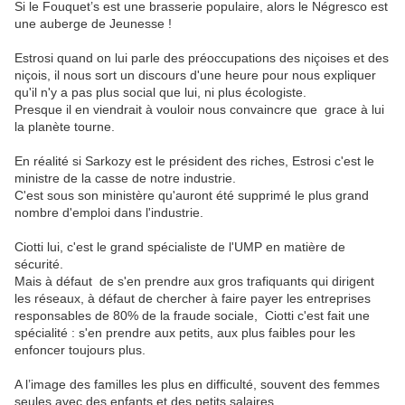
Si le Fouquet’s est une brasserie populaire, alors le Négresco est
une auberge de Jeunesse !
Estrosi q
uand
on
lui
parle
de
s
préoccupation
s
des
niçoises
et
des
niçois,
il
nous
sort
un
discours
d'une
heure
pour
nous
expliquer
qu'il
n'y
a
pas
plus
social
que
lui,
ni
plus
écologiste
.
P
resque
il
en
viendrait
à
vouloir
nous
convaincre
que
grace
à
lui
la
planète
tourne.
En
réalité
si
Sarkozy
est
le
président
des
riches,
Estrosi
c'est
le
ministre
de
la
casse
de
notre
industrie.
C'est
sous
son
ministère
qu'auront
été
supprimé
le
plus
grand
nombre
d'emploi
dans
l'industrie.
Ciotti
lui
,
c'est
le
grand
spécialiste
de
l'UMP
en
matière
de
sécurité.
Mais
à
défaut
de
s'en
prendre
aux
gros
trafiquants
qui dirigent
les réseaux
,
à
défaut
de
chercher
à
faire
payer
les
entreprises
responsables
de
80%
de
la
fraude
sociale,
Ciotti
c'est
fait
une
spécialité
:
s'en
prendre
aux
petits
,
aux
plus
faibles
pour les
enfoncer toujours plus
.
A l’image des familles les plus en difficulté, souvent des femmes
seules avec des enfants et des petits salaires.