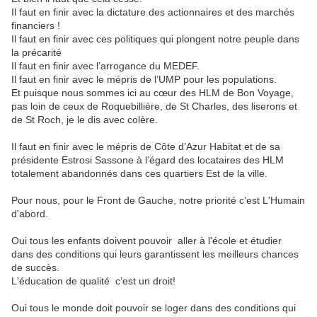
Il faut en finir avec la dictature des actionnaires et des marchés
financiers !
Il faut en finir avec ces politiques qui plongent notre peuple dans
la précarité
Il faut en finir avec l’arrogance du MEDEF.
Il faut en finir avec le mépris de l’UMP pour les populations.
Et puisque nous sommes ici au cœur des HLM de Bon Voyage,
pas loin de ceux de Roquebillière, de St Charles, des liserons et
de St Roch, je le dis avec colère.
Il faut en finir avec le mépris de Côte d’Azur Habitat et de sa
présidente Estrosi Sassone à l’égard des locataires des HLM
totalement abandonnés dans ces quartiers Est de la ville.
Pour nous, pour le Front de Gauche, notre priorité c’est
L'Humain
d'abord
.
Oui
tous
les
enfants
doivent
pouvoir
aller
à
l'école
et
étudier
dans
des
conditions
qui
leurs
garantissent
les
meilleurs
chances
de
succès.
L'éducation
de qualité
c’
est
un
droit!
Oui
tous
le
monde
doit
pouvoir
se
loger
dans
des
conditions
qui