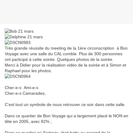
Très grande réussite du meeting de la 1ère circonscription à Bon
Voyage avec une salle du CAL comble. Plus de 300 personnes
ont participé à cette soirée. Quelques photos de la soirée.
Merci à Didier pour la réalisation vidéo de la soirée et à Simon et
Raphael pour les photos.
Cher-e-s
Ami-e-s
Cher-e-s
Camarades,
C'est
tout
un
symbole
de
nous
retrouver
ce
soir
dans
cette
salle.
Dans
ce
quartier
de
Bon
Voyage
qui
a
largement
placé
le
NON
en
tête
en
2005,
avec 82%
;
D
ans ce quartier où Sarkozy
était battu
au second de la