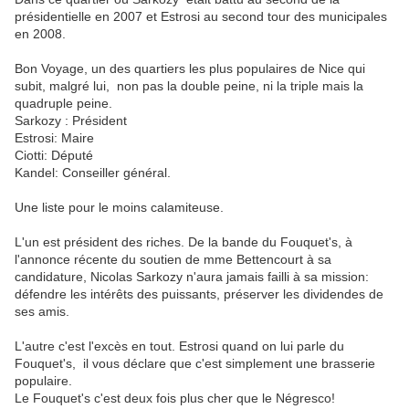
présidentielle
en 2007 et Estrosi
au second tour des municipales
en 2008.
Bon
Voyage,
un
des
quartiers
les
plus
populaires
de
Nice
qui
subit,
malgré
lui,
non
pas
la
double
peine,
ni
la
triple
mais
la
quadruple
peine.
Sarkozy
:
P
résident
Estrosi:
Maire
Ciotti:
Député
Kandel:
Conseiller
général.
Une
liste
pour
le
moins
calamiteuse.
L'un
est
président
des
r
iches.
De
la
bande
du
Fouquet's,
à
l'annonce
récente
du
soutien
de
m
me
Bettencourt
à
sa
candidature,
Nicolas
Sarkozy
n'aura
jamais
failli
à
sa
mission:
défendre
les
intérêts
des
puissants,
préserver
les
dividendes
de
s
es
amis.
L'autre
c'est
l'excès
en
tout.
Estrosi
quand
on
lui
parle
du
Fouquet's,
il
vous
déclare
que
c'est
simplement
une
brasserie
populaire.
L
e Fouquet's
c'est
deux
fois
plus
cher
que
le
Négresco!