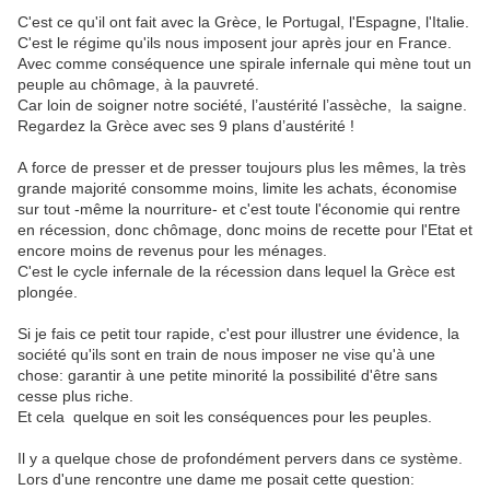
C'est
ce
qu'il
ont
fait
avec
la
Grèce,
le
Portugal,
l'Espagne,
l'Italie.
C'est
le
régime
qu'il
s
nous
impose
nt
jour
après
jour
en
France.
Avec
comme
conséquence
une
spirale
infernale
qui
mène tout un
peuple
au
chômage,
à
la
pauvreté.
Car loin de soigner notre société, l’austérité l’assèche,
la saigne.
Regardez la Grèce avec ses 9 plans d’austérité !
A
force
de
presser
et
de
presser
toujours
plus
les
mêmes,
la
très
grande
majorité
consomme
moins,
limite
les
achats,
économise
sur
tout
-même
la
nourriture-
et
c'est
toute
l'économie
qui
rentre
en
récession,
donc
chômage,
donc
moins
de
recette
pour
l'Etat
et
encore
moins
de
revenus
pour
les
ménages.
C'est
le
cycle
infernale
de
la
récession
dans
lequel
la
Grèce
est
plongée.
Si
je
fais
ce
petit
tour
rapide,
c'est
pour
illustrer
une
évidence
,
la
société
qu'ils
sont
en
train
de
nous
imposer
ne
vise
qu'
à
une
chose:
garantir
à
une
petite
minorité
la
possibilité
d'être
sans
cesse
plus
riche
.
Et cela
quelque en soit les conséquences pour les peuples
.
Il y a quelque chose de profondément pervers dans ce système.
Lors
d'une
rencontre
une
dame
me
posait
cette
question: