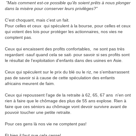
"Mais
comment
est-ce
possible
qu'ils
soient
prêt
s
à
nous
plonger
dans
la
misère
pour
conserver
leurs
privilège
s
?"
C'est
choquant,
mais
c'est
un
fait.
Pour
celles
et
ceux
qui
spéculent
à
la
bourse,
pour
celles
et
ceux
qui
votent
des
lois
pour
protéger les actionnaires
,
nos
vies
ne
comptent
pas.
Ceux
qui
encaissent
des
profits
confortables
,
ne
sont
pas
très
regardant
-sauf
quand
cela
se
sait-
pour savoir
si
ses
profits
sont
le
résultat
de
l'exploitation
d'enfants
dans
des
usines
en
Asie.
Ceux
qui
spéculent
sur
le
prix
du
blé
ou
le
riz
,
ne
s'embarrassent
pas
de
savoir
si
à
cause
de
cette
spéculation
des
enfants
africains
meurent de
faim.
Ceux
qui
re
poussent
l'age
de
la
retraite
à
62,
65,
67
ans
n'en
ont
rien
à
faire
que
le
chômage
des
plus
de
55
ans
explose
. Rien à
faire que ces séniors au chômage
vont
devoir
survivre
avant
de
pouvoir
toucher
une
petite
retraite.
Pour
ces
gens
là
nos
vie
ne
comptent
pas!
Et
bien
il
faut
que
cela
cesse!