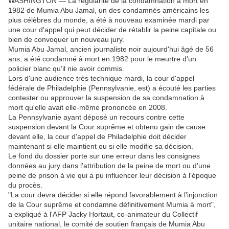
WASHINGTON — La régularité de la condamnation à mort en
1982 de Mumia Abu Jamal, un des condamnés américains les
plus célèbres du monde, a été à nouveau examinée mardi par
une cour d'appel qui peut décider de rétablir la peine capitale ou
bien de convoquer un nouveau jury.
Mumia Abu Jamal, ancien journaliste noir aujourd'hui âgé de 56
ans, a été condamné à mort en 1982 pour le meurtre d'un
policier blanc qu'il nie avoir commis.
Lors d'une audience très technique mardi, la cour d'appel
fédérale de Philadelphie (Pennsylvanie, est) a écouté les parties
contester ou approuver la suspension de sa condamnation à
mort qu'elle avait elle-même prononcée en 2008.
La Pennsylvanie ayant déposé un recours contre cette
suspension devant la Cour suprême et obtenu gain de cause
devant elle, la cour d'appel de Philadelphie doit décider
maintenant si elle maintient ou si elle modifie sa décision.
Le fond du dossier porte sur une erreur dans les consignes
données au jury dans l'attribution de la peine de mort ou d'une
peine de prison à vie qui a pu influencer leur décision à l'époque
du procès.
"La cour devra décider si elle répond favorablement à l'injonction
de la Cour suprême et condamne définitivement Mumia à mort",
a expliqué à l'AFP Jacky Hortaut, co-animateur du Collectif
unitaire national, le comité de soutien français de Mumia Abu