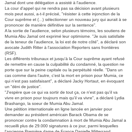
Jamal dont une délégation a assisté à l'audience.
La cour d'appel qui ne rendra pas sa décision avant plusieurs
mois peut aussi, a-t-il précisé, "résister à cette injonction de la
Cour suprême et (...) sélectionner un nouveau jury qui aurait à se
prononcer de manière définitive sur la sentence".
A la sortie de l'audience, selon plusieurs témoins, les soutiens de
Mumia Abu Jamal ont exprimé leur optimisme. "Je suis satisfaite
de la teneur de l'audience, la loi est de notre côté", a déclaré son
avocate Judith Ritter à l'association Reporters sans frontières
(RSF).
Les différents tribunaux et jusqu'à la Cour suprême ayant refusé
de remettre en cause la culpabilité du condamné, la question ne
porte que sur la peine capitale ou la perpétuité réelle. "Dans un
cas comme dans l'autre, c'est la mort en prison pour Mumia, ce
qui n'est pas satisfaisant", a déclaré Jacky Hortaut, en évoquant
un "déni de justice".
"J'espère que ce qui va sortir de tout ça, ce n'est pas qu'il va
vivre en prison pour toujours mais qu'il va vivre", a déclaré Lydia
Brashango, la soeur de Mumia Abu Jamal.
Une pétition internationale en ligne lancée en janvier pour
demander au président américain Barack Obama de se
prononcer contre la condamnation à mort de Mumia Abu Jamal a
recueilli plus de 29.000 signatures à ce jour, parmi lesquelles
l'ancienne Première dame de France Danielle Mitterrand,