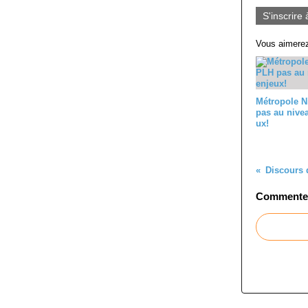
S'inscrire 
Vous aimerez
Métropole N
pas au nive
ux!
Commenter 