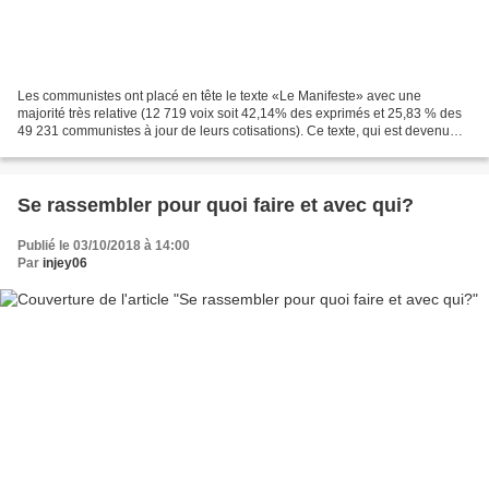
Les communistes ont placé en tête le texte «Le Manifeste» avec une
majorité très relative (12 719 voix soit 42,14% des exprimés et 25,83 % des
49 231 communistes à jour de leurs cotisations). Ce texte, qui est devenu
notre base commune, beaucoup le découvrent...
Se rassembler pour quoi faire et avec qui?
Publié le 03/10/2018 à 14:00
Par
injey06