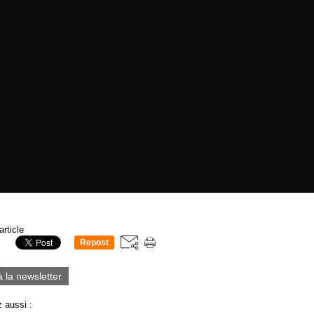
article
Repost
0
à la newsletter
 aussi :