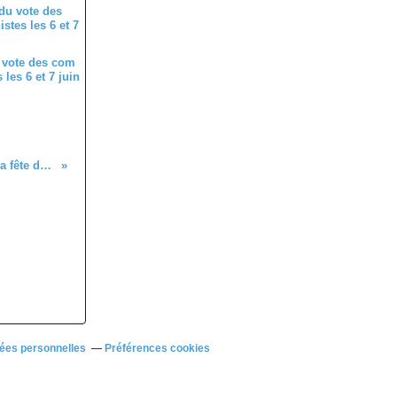
 vote des com
les 6 et 7 juin
Les luttes sociales et la Paix à la fête de l'Huma (Vidéos)
ées personnelles
Préférences cookies