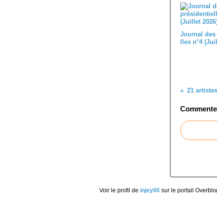
Journal des
lles n°4 (Jui
Commenter 
Voir le profil de
injey06
sur le portail Overblo