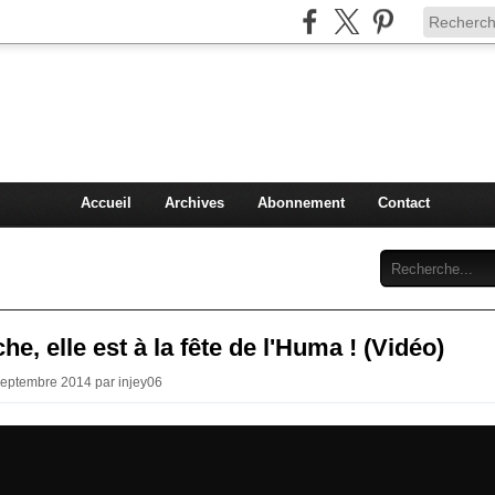
Injey
politique à Nice et en France
Accueil
Archives
Abonnement
Contact
he, elle est à la fête de l'Huma ! (Vidéo)
Septembre 2014 par injey06