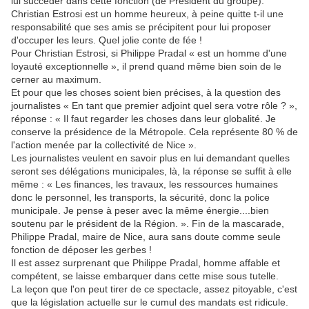
lui succéder dans cette fonction (de Président du groupe).
Christian Estrosi est un homme heureux, à peine quitte t-il une
responsabilité que ses amis se précipitent pour lui proposer
d'occuper les leurs. Quel jolie conte de fée !
Pour Christian Estrosi, si Philippe Pradal « est un homme d'une
loyauté exceptionnelle », il prend quand même bien soin de le
cerner au maximum.
Et pour que les choses soient bien précises, à la question des
journalistes « En tant que premier adjoint quel sera votre rôle ? »,
réponse : « Il faut regarder les choses dans leur globalité. Je
conserve la présidence de la Métropole. Cela représente 80 % de
l'action menée par la collectivité de Nice ».
Les journalistes veulent en savoir plus en lui demandant quelles
seront ses délégations municipales, là, la réponse se suffit à elle
même : « Les finances, les travaux, les ressources humaines
donc le personnel, les transports, la sécurité, donc la police
municipale. Je pense à peser avec la même énergie....bien
soutenu par le président de la Région. ». Fin de la mascarade,
Philippe Pradal, maire de Nice, aura sans doute comme seule
fonction de déposer les gerbes !
Il est assez surprenant que Philippe Pradal, homme affable et
compétent, se laisse embarquer dans cette mise sous tutelle.
La leçon que l'on peut tirer de ce spectacle, assez pitoyable, c'est
que la législation actuelle sur le cumul des mandats est ridicule.