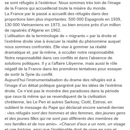
se sont réfugiés à l’extérieur. Nous sommes très loin de l’image
de la France qui accueillerait toute la misère du monde.
La France par le passé a accueilli des réfugiés dans des
proportions bien plus importantes. 500 000 Espagnols en 1939,
130 000 Vietnamiens en 1973, ou bien encore près d’un million
de rapatriés d’Algérie en 1962.
L’utilisation de la terminologie de « migrants » par la droite et
l’extrême droite vise à évacuer la réalité du phénomène auquel
nous sommes confrontés. Elle vise à gommer sa réalité
dramatique et, par là-même, à occulter notre responsabilité.
Notre responsabilité dans ces conflits et dans l’absence de
solutions politiques. Il y a l’affaire Libyenne, mais aussi le rôle
négatif de la France dans les premières tentatives pour essayer
de sortir la Syrie du conflit.
Aujourd’hui l’instrumentalisation du drame des réfugiés est à
l’image d’un débat politique gangréné par les idées de l’extrême
droite. Ce n’est pas le moindre des paradoxes dans la période
que ceux-là même qui se revendiquent de la civilisation
chrétienne, les Le Pen et autres Sarkosy, Ciotti, Estrosi, en
oublient le message du Pape qui déclarait encore samedi dernier
: «les
réfugiés sont des hommes et des femmes, des jeunes gens
et des jeunes filles qui ne sont pas différents des membres de
nos familles et de nos amis
». «
Chacun d’eux a un nom, un visage
et une histoire, ainsi que l’inaliénable droit de vivre en paix et