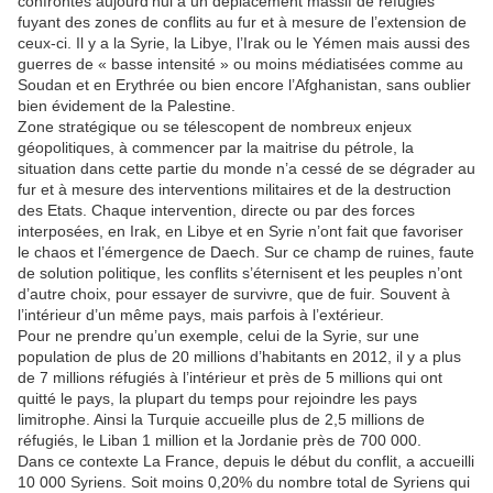
confrontés aujourd’hui à un déplacement massif de réfugiés
fuyant des zones de conflits au fur et à mesure de l’extension de
ceux-ci. Il y a la Syrie, la Libye, l’Irak ou le Yémen mais aussi des
guerres de « basse intensité » ou moins médiatisées comme au
Soudan et en Erythrée ou bien encore l’Afghanistan, sans oublier
bien évidement de la Palestine.
Zone stratégique ou se télescopent de nombreux enjeux
géopolitiques, à commencer par la maitrise du pétrole, la
situation dans cette partie du monde n’a cessé de se dégrader au
fur et à mesure des interventions militaires et de la destruction
des Etats. Chaque intervention, directe ou par des forces
interposées, en Irak, en Libye et en Syrie n’ont fait que favoriser
le chaos et l’émergence de Daech. Sur ce champ de ruines, faute
de solution politique, les conflits s’éternisent et les peuples n’ont
d’autre choix, pour essayer de survivre, que de fuir. Souvent à
l’intérieur d’un même pays, mais parfois à l’extérieur.
Pour ne prendre qu’un exemple, celui de la Syrie, sur une
population de plus de 20 millions d’habitants en 2012, il y a plus
de 7 millions réfugiés à l’intérieur et près de 5 millions qui ont
quitté le pays, la plupart du temps pour rejoindre les pays
limitrophe. Ainsi la Turquie accueille plus de 2,5 millions de
réfugiés, le Liban 1 million et la Jordanie près de 700 000.
Dans ce contexte La France, depuis le début du conflit, a accueilli
10 000 Syriens. Soit moins 0,20% du nombre total de Syriens qui