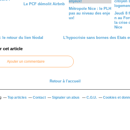
Le PCF démolit Airbnb
Métropole Nice : le PLH
pas au niveau des enje
Jeudi 8 f
ux!
n au For
la crise
Nice
 le retour du lien féodal
L'hypocrisie sans bornes des Etats 
cet article
Ajouter un commentaire
Retour à l'accueil
g
Top articles
Contact
Signaler un abus
C.G.U.
Cookies et donn