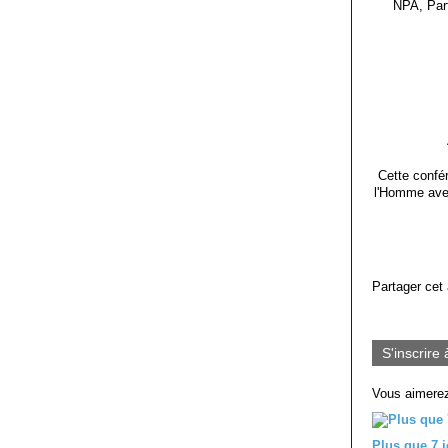
NPA, Par
Cette confér
l'Homme avec
Partager cet 
S'inscrire 
Vous aimerez
Plus que 7 j