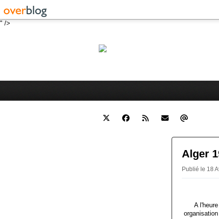
" />
Robert 
Blog personnel sur l'actualité 
Alger 1
Publié le 18 A
A l'heur
organisatio