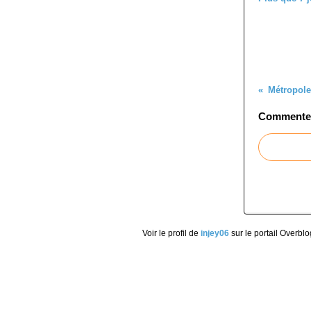
Métropole:
Commenter 
Voir le profil de
injey06
sur le portail Overblo