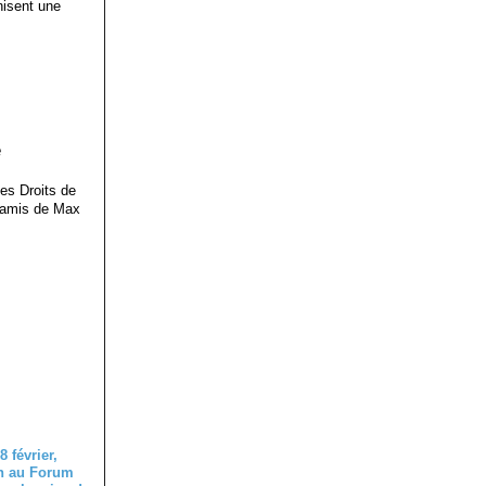
isent une
e
des Droits de
s amis de Max