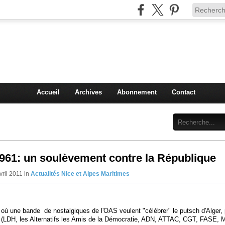
Injey
politique à Nice et en France
Accueil
Archives
Abonnement
Contact
961: un soulèvement contre la République
vril 2011 in
Actualités Nice et Alpes Maritimes
e où une bande de nostalgiques de l'OAS veulent "célébrer" le putsch d'Alger, 
n (LDH, les Alternatifs les Amis de la Démocratie, ADN, ATTAC, CGT, FASE, 