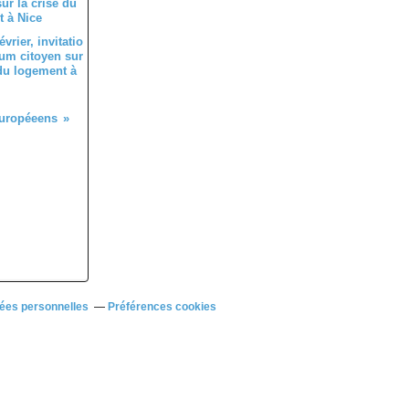
évrier, invitatio
um citoyen sur
 du logement à
européeens
ées personnelles
Préférences cookies