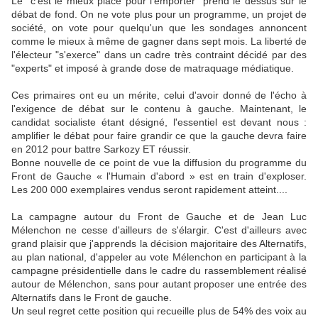
Le "c'est le mieux placé pour l'emporter" prend le dessus sur le
débat de fond. On ne vote plus pour un programme, un projet de
société, on vote pour quelqu'un que les sondages annoncent
comme le mieux à même de gagner dans sept mois. La liberté de
l'électeur "s'exerce" dans un cadre très contraint décidé par des
"experts" et imposé à grande dose de matraquage médiatique.
Ces primaires ont eu un mérite, celui d'avoir donné de l'écho à
l'exigence de débat sur le contenu à gauche. Maintenant, le
candidat socialiste étant désigné, l'essentiel est devant nous :
amplifier le débat pour faire grandir ce que la gauche devra faire
en 2012 pour battre Sarkozy ET réussir.
Bonne nouvelle de ce point de vue la diffusion du programme du
Front de Gauche « l'Humain d'abord » est en train d'exploser.
Les 200 000 exemplaires vendus seront rapidement atteint....
La campagne autour du Front de Gauche et de Jean Luc
Mélenchon ne cesse d'ailleurs de s'élargir. C'est d'ailleurs avec
grand plaisir que j'apprends la décision majoritaire des Alternatifs,
au plan national, d'appeler au vote Mélenchon en participant à la
campagne présidentielle dans le cadre du rassemblement réalisé
autour de Mélenchon, sans pour autant proposer une entrée des
Alternatifs dans le Front de gauche.
Un seul regret cette position qui recueille plus de 54% des voix au