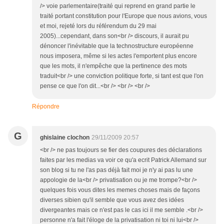
/> voie parlementaire(traité qui reprend en grand partie le
traité portant constitution pour l'Europe que nous avions, vous
et moi, rejeté lors du référendum du 29 mai
2005)...cependant, dans son<br /> discours, il aurait pu
dénoncer l'inévitable que la technostructure européenne
nous imposera, même si les actes l'emportent plus encore
que les mots, il n'empêche que la pertinence des mots
traduit<br /> une conviction politique forte, si tant est que l'on
pense ce que l'on dit...<br /> <br /> <br />
Répondre
G
ghislaine clochon
29/11/2009 20:57
<br /> ne pas toujours se fier des coupures des déclarations
faites par les medias va voir ce qu'a ecrit Patrick Allemand sur
son blog si tu ne l'as pas déjà fait moi je n'y ai pas lu une
appologie de la<br /> privatisation ou je me trompe?<br />
quelques fois vous dites les memes choses mais de façons
diverses sibien qu'il semble que vous avez des idées
divergeantes mais ce n'est pas le cas ici il me semble .<br />
personne n'a fait l'éloge de la privatisation ni toi ni lui<br />