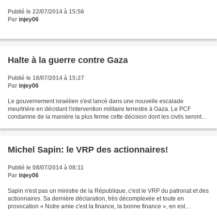
Publié le 22/07/2014 à 15:56
Par
injey06
Halte à la guerre contre Gaza
Publié le 18/07/2014 à 15:27
Par
injey06
Le gouvernement israélien s'est lancé dans une nouvelle escalade
meurtrière en décidant l'intervention militaire terrestre à Gaza. Le PCF
condamne de la manière la plus ferme cette décision dont les civils seront
une fois de plus les premières victimes....
Michel Sapin: le VRP des actionnaires!
Publié le 08/07/2014 à 08:11
Par
injey06
Sapin n'est pas un ministre de la République, c'est le VRP du patronat et des
actionnaires. Sa dernière déclaration, très décomplexée et toute en
provocation « Notre amie c'est la finance, la bonne finance », en est
l'illustration. Passons sur l'aspect,...