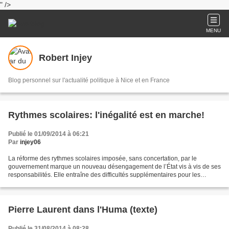
" />
MENU
Robert Injey
Blog personnel sur l'actualité politique à Nice et en France
Rythmes scolaires: l'inégalité est en marche!
Publié le 01/09/2014 à 06:21
Par
injey06
La réforme des rythmes scolaires imposée, sans concertation, par le
gouvernement marque un nouveau désengagement de l’État vis à vis de ses
responsabilités. Elle entraîne des difficultés supplémentaires pour les
communes déjà étranglées financièrement,...
Pierre Laurent dans l'Huma (texte)
Publié le 31/08/2014 à 08:28