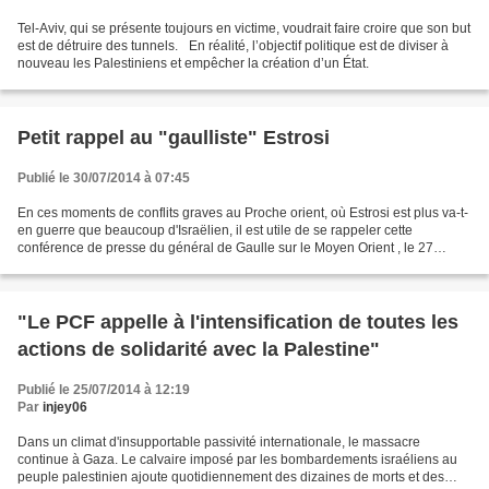
Tel-Aviv, qui se présente toujours en victime, voudrait faire croire que son but
est de détruire des tunnels. En réalité, l’objectif politique est de diviser à
nouveau les Palestiniens et empêcher la création d’un État.
Petit rappel au "gaulliste" Estrosi
Publié le 30/07/2014 à 07:45
En ces moments de conflits graves au Proche orient, où Estrosi est plus va-t-
en guerre que beaucoup d'Israëlien, il est utile de se rappeler cette
conférence de presse du général de Gaulle sur le Moyen Orient , le 27
novembre 1967 : ( notamment toute...
"Le PCF appelle à l'intensification de toutes les
actions de solidarité avec la Palestine"
Publié le 25/07/2014 à 12:19
Par
injey06
Dans un climat d'insupportable passivité internationale, le massacre
continue à Gaza. Le calvaire imposé par les bombardements israéliens au
peuple palestinien ajoute quotidiennement des dizaines de morts et des