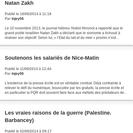
Natan Zakh
Publié le 18/08/2014 à 11:18
Par
injey06
Le 10 novembre 2013, le journal hébreu Yediot Ahronot a rapporté que le
grand poète israélien Natan Zakh a déclaré que le sionisme a échoué à
réaliser son objectif. Selon lui, « l’Etat du lait et du miel » promis n’est
maintenant que mal et corruption....
Soutenons les salariés de Nice-Matin
Publié le 11/08/2014 à 12:44
Par
injey06
L'existence de la presse écrite est un véritable combat. Déjà contrainte à
relever le défi du numérique, bousculée par les gratuits, la presse écrite et
en particulier la PQR doit souvent faire face aux méfaits des prédateurs de la
finance. C'est le cas...
Les vraies raisons de la guerre (Palestine.
Barbancey)
Publié le 02/08/2014 à 09:17