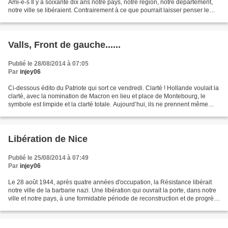
Ami-e-s Il y a soixante dix ans notre pays, notre région, notre département,
notre ville se libéraient. Contrairement à ce que pourrait laisser penser le
défilé de 70 véhicules de collection...
Valls, Front de gauche......
Publié le 28/08/2014 à 07:05
Par
injey06
Ci-dessous édito du Patriote qui sort ce vendredi. Clarté ! Hollande voulait la
clarté, avec la nomination de Macron en lieu et place de Montebourg, le
symbole est limpide et la clarté totale. Aujourd’hui, ils ne prennent même
plus la peine de faire semblant,...
Libération de Nice
Publié le 25/08/2014 à 07:49
Par
injey06
Le 28 août 1944, après quatre années d'occupation, la Résistance libérait
notre ville de la barbarie nazi. Une libération qui ouvrait la porte, dans notre
ville et notre pays, à une formidable période de reconstruction et de progrès
pour notre peuple,...