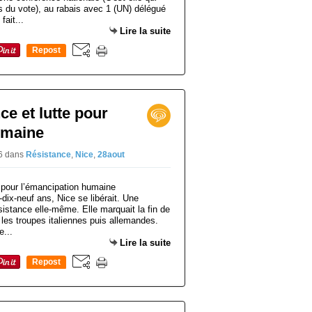
s du vote), au rabais avec 1 (UN) délégué
fait...
Lire la suite
Repost
0
ce et lutte pour
umaine
06
dans
Résistance
,
Nice
,
28aout
-dix-neuf ans, Nice se libérait. Une
Résistance elle-même. Elle marquait la fin de
les troupes italiennes puis allemandes.
e...
Lire la suite
Repost
0