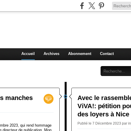
Injey
politique à Nice et en France
Accueil
Archives
Abonnement
Contact
nos manches
Avec le rassembl
ViVA!: pétition p
des loyers à Nice 
Publié le 7 Décembre 2023 par i
cembre 2023, qui rend hommage
e directeur de publication. Mon