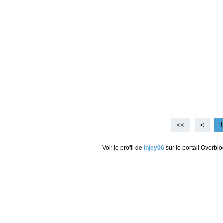
<<
<
1
Voir le profil de
injey06
sur le portail Overblo