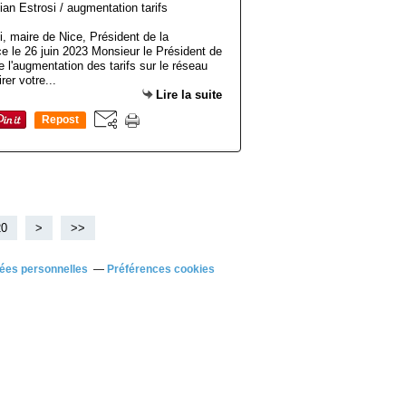
si, maire de Nice, Président de la
e le 26 juin 2023 Monsieur le Président de
e l'augmentation des tarifs sur le réseau
rer votre...
Lire la suite
Repost
0
20
30
40
50
60
70
80
90
100
>
>>
ées personnelles
Préférences cookies