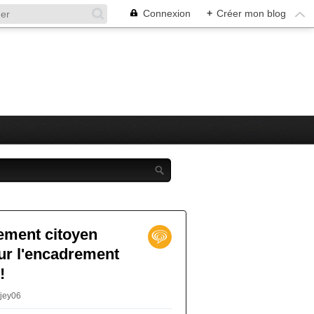
Connexion
+
Créer mon blog
ement citoyen
our l'encadrement
!
njey06