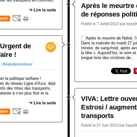
iliser les transports en commun.
Après le meurtre 
Lire la suite
de réponses polit
post
Publié le 7 Juillet 2023 par injey0
Dans la matinée du mardi 27 juin
 Urgent de
mineur, de sang-froid, après avo
la tête ». Aujourd’hui, le nom et
faire !
longue liste des victimes de...
e
,
Régielignesdazur
.es du réseau Ligne d’Azur, déjà
fs des titres des transports,
ttente à n’en plus finir et la
VIVA: Lettre ouver
Lire la suite
Estrosi / augmenta
post
transports
Publié le 27 Juin 2023 par injey0