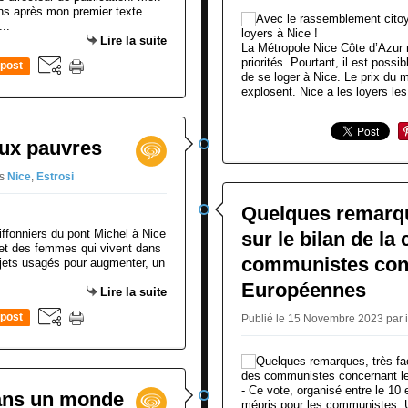
ns après mon premier texte
..
Lire la suite
La Métropole Nice Côte d’Azur 
priorités. Pourtant, il est possib
post
de se loger à Nice. Le prix du 
explosent. Nice a les loyers les
aux pauvres
s
Nice
,
Estrosi
Quelques remarque
iffonniers du pont Michel à Nice
sur le bilan de la
et des femmes qui vivent dans
communistes con
bjets usagés pour augmenter, un
Européennes
Lire la suite
post
Publié le 15 Novembre 2023 par 
- Ce vote, organisé entre le 10
dans un monde
mépris pour les communistes. U