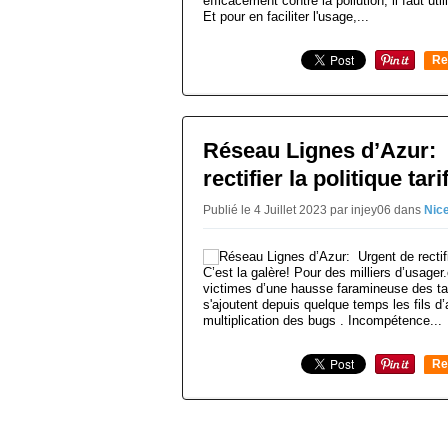
efficacement contre la pollution, il faut ut
Et pour en faciliter l'usage,...
Re
0
Réseau Lignes d’Azur:
rectifier la politique tari
Publié le 4 Juillet 2023 par injey06
dans
Nic
C’est la galère! Pour des milliers d’usager
victimes d’une hausse faramineuse des tari
s'ajoutent depuis quelque temps les fils d’a
multiplication des bugs . Incompétence...
Re
0