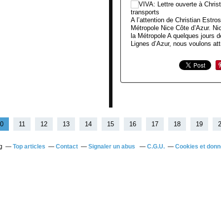
A l’attention de Christian Estro
Métropole Nice Côte d’Azur. Nic
la Métropole A quelques jours d
Lignes d’Azur, nous voulons atti
0
11
12
13
14
15
16
17
18
19
g
Top articles
Contact
Signaler un abus
C.G.U.
Cookies et donn