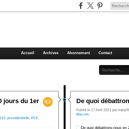
Injey
politique à Nice et en France
Accueil
Archives
Abonnement
Contact
0 jours du 1er
De quoi débattro
Publié le 17 Avril 2021 par injey
Macron
022
,
presidentielle
,
PCF
,