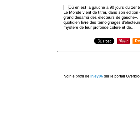
Le Monde vient de titrer, dans son édition
grand désarroi des électeurs de gauche». Et
quotidien livre des témoignages d'électeu
mystère de leur profonde colère et de...
Re
0
Voir le profil de
injey06
sur le portail Overblo