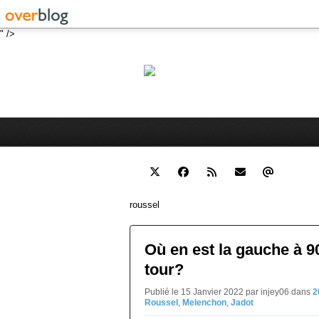
" />
Robert 
Blog personnel sur l'actualité 
roussel
Où en est la gauche à 9
tour?
Publié le 15 Janvier 2022 par injey06
dans
2
Roussel
,
Melenchon
,
Jadot