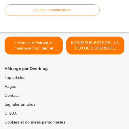
Ajouter un commentaire
< Monsieur Estrosi, et
MONSIEUR ESTROSI, UN
maintenant un décret
PEU DE COHÉRENCE
contre l'extension de
POUR REFUSER
l'aéroport ?
VRAIMENT LE SUR-
TOURISME ! >
Hébergé par Overblog
Top articles
Pages
Contact
Signaler un abus
C.G.U.
Cookies et données personnelles