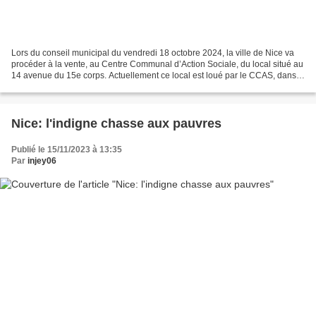
Lors du conseil municipal du vendredi 18 octobre 2024, la ville de Nice va
procéder à la vente, au Centre Communal d’Action Sociale, du local situé au
14 avenue du 15e corps. Actuellement ce local est loué par le CCAS, dans
le cadre d'une occupation précaire...
Nice: l'indigne chasse aux pauvres
Publié le 15/11/2023 à 13:35
Par
injey06