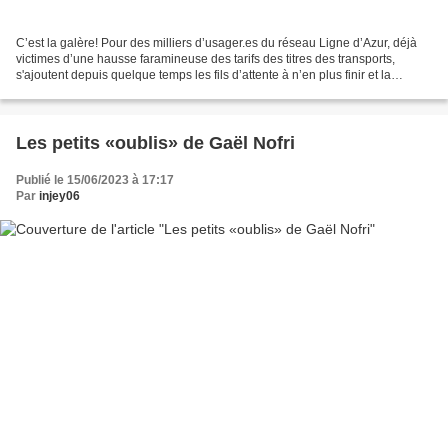
C’est la galère! Pour des milliers d’usager.es du réseau Ligne d’Azur, déjà
victimes d’une hausse faramineuse des tarifs des titres des transports,
s'ajoutent depuis quelque temps les fils d’attente à n’en plus finir et la
multiplication des bugs . Incompétence...
Les petits «oublis» de Gaël Nofri
Publié le 15/06/2023 à 17:17
Par
injey06