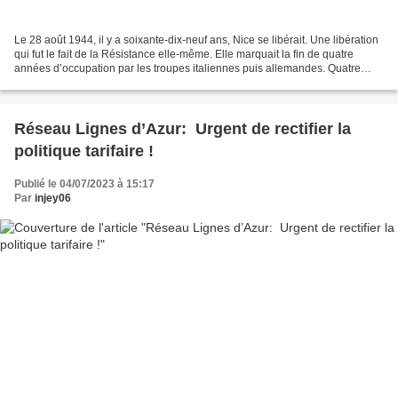
Le 28 août 1944, il y a soixante-dix-neuf ans, Nice se libérait. Une libération
qui fut le fait de la Résistance elle-même. Elle marquait la fin de quatre
années d’occupation par les troupes italiennes puis allemandes. Quatre
années terribles pour une...
Réseau Lignes d’Azur: Urgent de rectifier la
politique tarifaire !
Publié le 04/07/2023 à 15:17
Par
injey06