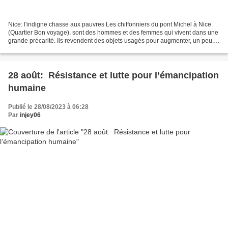
Nice: l'indigne chasse aux pauvres Les chiffonniers du pont Michel à Nice
(Quartier Bon voyage), sont des hommes et des femmes qui vivent dans une
grande précarité. Ils revendent des objets usagés pour augmenter, un peu,
des revenus souvent très faibles....
28 août: Résistance et lutte pour l’émancipation
humaine
Publié le 28/08/2023 à 06:28
Par
injey06