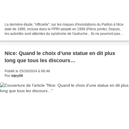
La dernière étude, "officielle", sur les risques d'inondations du Paillon à Nice
date de 1996, incluse dans le PPRI adopté en 1999 (Pièce jointe). Depuis,
les autorités sont atteintes du syndrome de l'autruche... Ils ne pourront pas
dire "nous ne savions...
Nice: Quand le choix d’une statue en dit plus
long que tous les discours…
Publié le 25/10/2024 à 08:46
Par
injey06