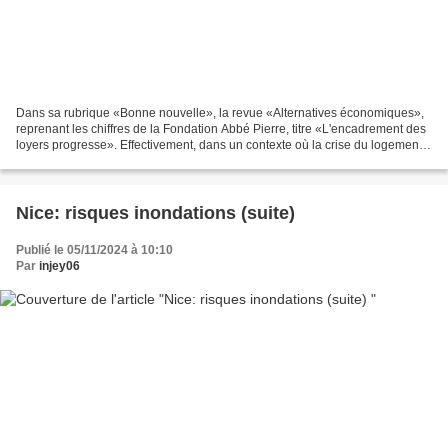
Dans sa rubrique «Bonne nouvelle», la revue «Alternatives économiques»,
reprenant les chiffres de la Fondation Abbé Pierre, titre «L'encadrement des
loyers progresse». Effectivement, dans un contexte où la crise du logement
impacte lourdement des millions...
Nice: risques inondations (suite)
Publié le 05/11/2024 à 10:10
Par
injey06