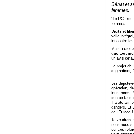
Sénat et s
femmes.
"Le PCF se ba
femmes.
Droits et lib
voile intégr
loi contre l
Mais à droite,
que tout ind
un avis défav
Le projet de 
stigmatiser, à
Les député-e
opération, dé
leurs noms, 
que ce faux d
Il a été alim
dangers. Et v
de l’Europe !
Je voudrais r
nous nous so
sur ces référ