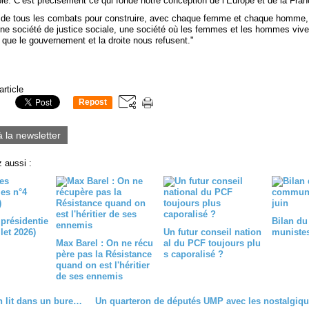
le. C’est précisément ce qui fonde notre conception de l’Europe et de la Fran
de tous les combats pour construire, avec chaque femme et chaque homme,
une société de justice sociale, une société où les femmes et les hommes viv
 que le gouvernement et la droite nous refusent."
article
Repost
0
à la newsletter
 aussi :
 présidentie
Bilan du
llet 2026)
Un futur conseil nation
munistes 
Max Barel : On ne récu
al du PCF toujours plu
père pas la Résistance
s caporalisé ?
quand on est l'héritier
de ses ennemis
55 m2 : Un lit dans un bureau ?