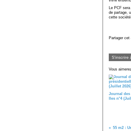
vivre ensemb
Le PCF sera 
de partage, 
cette société
Partager cet 
S'inscrire 
Vous aimerez
Journal des
lles n°4 (Jui